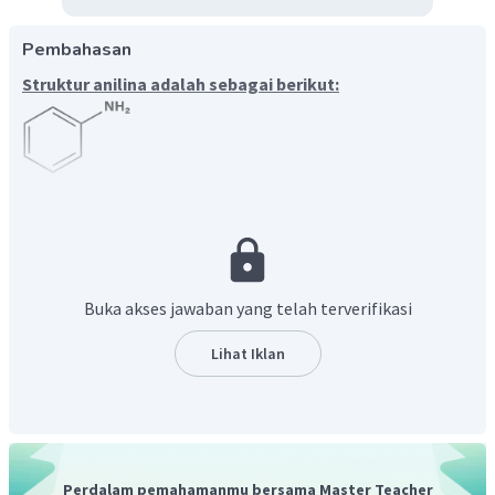
Pembahasan
Struktur anilina adalah sebagai berikut:
Anilina atau fenilamina merupakan senyawa organik
turunan benzena yang memiliki satu gugus amina yang
terikat pada cincin benzena (satu substituen). Semyawa
anilina adalah senyawa intermediet yang digunakan dalam
pembuatan pewarna, polimer, dan karet.
Buka akses jawaban yang telah terverifikasi
Struktur anilina yaitu :
Lihat Iklan
Perdalam pemahamanmu bersama Master Teacher