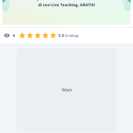
di sesi Live Teaching, GRATIS!
5.0
4
(
3 rating
)
Iklan