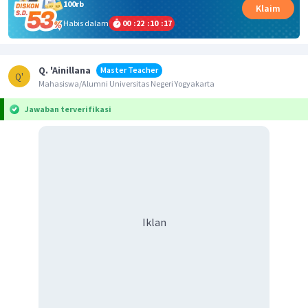
100rb
Klaim
Habis dalam
00
:
22
:
10
:
17
Q. 'Ainillana
Master Teacher
Q'
Mahasiswa/Alumni Universitas Negeri Yogyakarta
Jawaban terverifikasi
Iklan