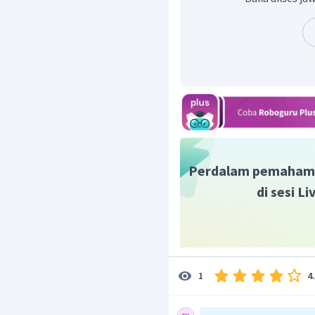
Dengan demikian, ion
menghantarkan arus lis
dan ion
.
Perdalam pemaham
di sesi L
4
1