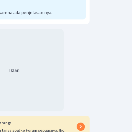
rena ada penjelasan nya.
Iklan
arang!
 tanya soal ke Forum sepuasnya, lho.