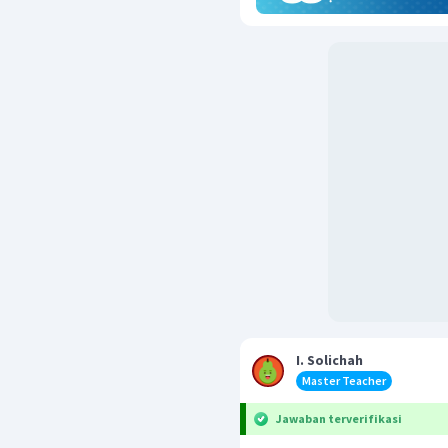
I. Solichah
Master Teacher
Jawaban terverifikasi