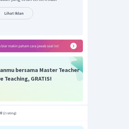
-ion yang paling berperan dalam
trik pada larutan
adalah ion
Lihat Iklan
anmu bersama Master Teacher
ive Teaching, GRATIS!
.0
(
2 rating
)