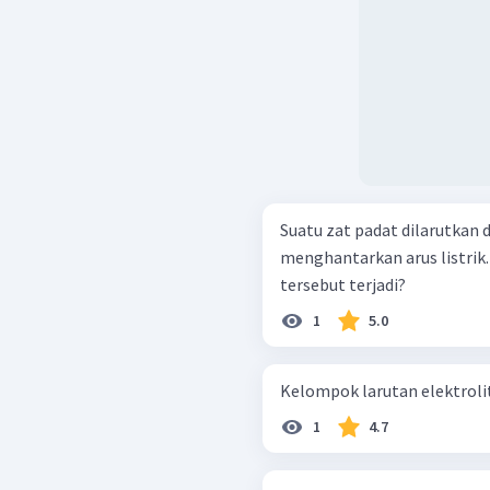
Suatu zat padat dilarutkan d
menghantarkan arus listrik
tersebut terjadi?
1
5.0
Kelompok larutan elektrolit
1
4.7