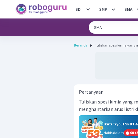
SD
SMP
SMA
Beranda
Tuliskan spesi kimia yang 
Pertanyaan
Tuliskan spesi kimia yang 
menghantarkan arus listrik!
Ikuti Tryout SNBT 
Habis dalam
00
:
2