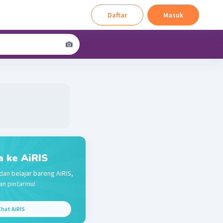
Daftar
Masuk
a ke AiRIS
dan belajar bareng AiRIS,
n pintarmu!
hat AiRIS