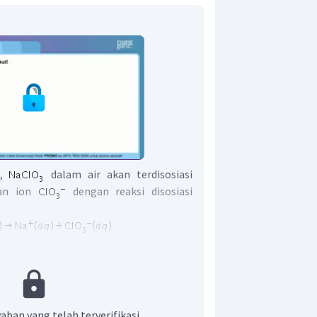
t,
dalam air akan terdisosiasi
n ion
dengan reaksi disosiasi
n elektrolit jika dalam larutannya
osiasi menjadi ion-ion bermuatan yang
Ion-ion inilah yang membuat larutan
 listrik.
aban yang telah terverifikasi