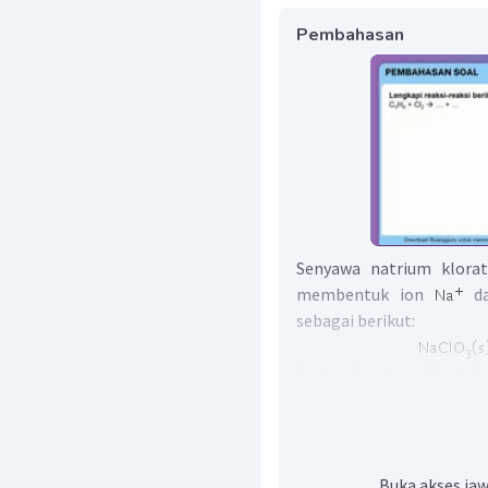
Pembahasan
Senyawa natrium klora
membentuk ion
da
sebagai berikut:
Suatu larutan dikataka
terionisasi atau terdis
dapat bergerak bebas. 
dapat menghantarkan arus
Buka akses jaw