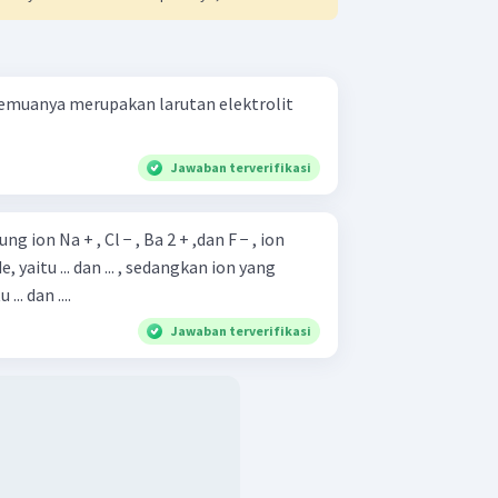
emuanya merupakan larutan elektrolit
Jawaban terverifikasi
 ion Na + , Cl − , Ba 2 + ,dan F − , ion
 yaitu ... dan ... , sedangkan ion yang
.. dan ....
Jawaban terverifikasi