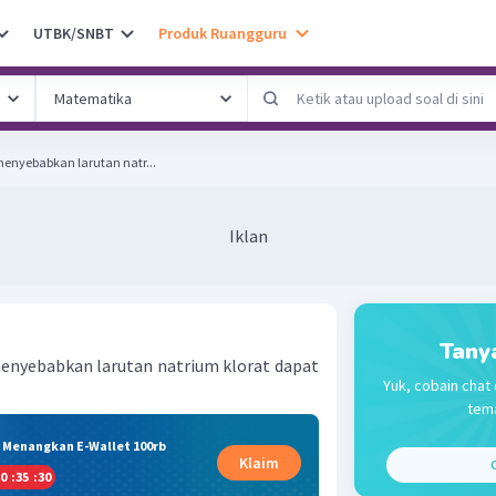
UTBK/SNBT
Produk Ruangguru
menyebabkan larutan natr...
Iklan
Tany
menyebabkan larutan natrium klorat dapat
Yuk, cobain chat 
tema
& Menangkan E-Wallet 100rb
Klaim
C
0
:
35
:
29