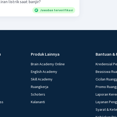
n listrik saat banjir?
Jawaban terverifikasi
u
Produk Lainnya
Bantuan & 
Brain Academy Online
Kredensial P
English Academy
Beasiswa Ru
Skill Academy
Cicilan Ruang
Ruangkerja
Promo Ruang
Schoters
Laporan Kere
ess
Kalananti
Layanan Pen
Syarat & Ket
Kebijakan Pri