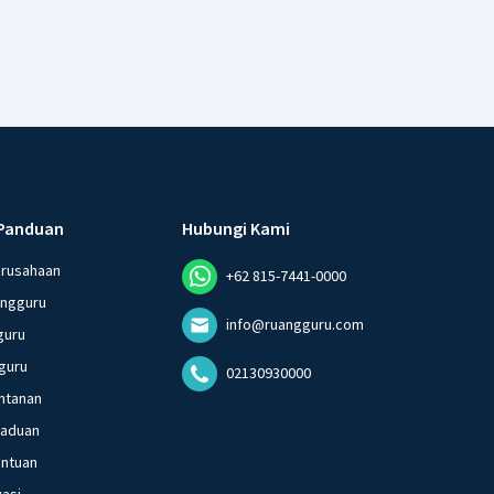
Panduan
Hubungi Kami
erusahaan
+62 815-7441-0000
angguru
info@ruangguru.com
guru
guru
02130930000
ntanan
gaduan
entuan
vasi