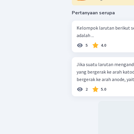
Pertanyaan serupa
Kelompok larutan berikut s
adalah ...
5
4.0
Jika suatu larutan mengandung
yang bergerak ke arah katode,
bergerak ke arah anode, yaitu .
2
5.0