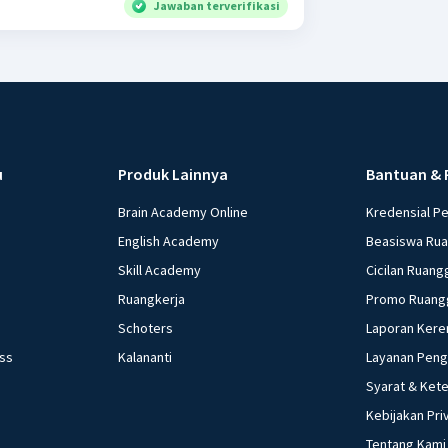
Jawaban terverifikasi
u
Produk Lainnya
Bantuan & 
Brain Academy Online
Kredensial P
English Academy
Beasiswa Ru
Skill Academy
Cicilan Ruang
Ruangkerja
Promo Ruang
Schoters
Laporan Kere
ess
Kalananti
Layanan Pen
Syarat & Ket
Kebijakan Pri
Tentang Kami