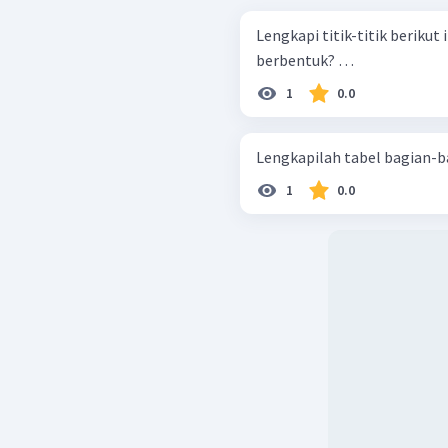
Lengkapi titik-titik berikut ini! b. Alas tabung merupakan bida
berbentuk? …
1
0.0
Lengkapilah tabel bagian-ba
1
0.0