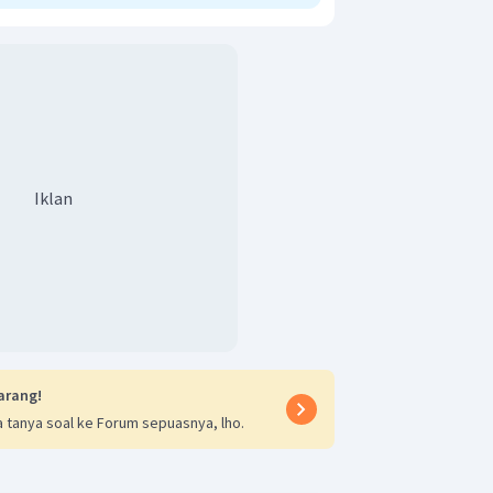
Iklan
arang!
 tanya soal ke Forum sepuasnya, lho.