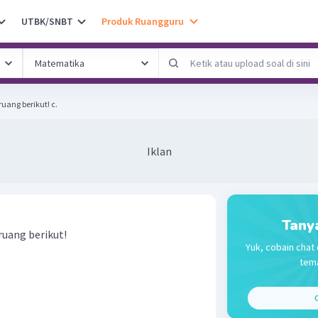
UTBK/SNBT
Produk Ruangguru
Tuliskan sifat-sifat bangun ruang berikut! c.
Iklan
Tany
ruang berikut!
Yuk, cobain chat 
tema
C