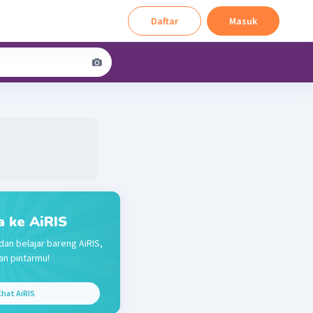
Daftar
Masuk
a ke AiRIS
dan belajar bareng AiRIS,
n pintarmu!
hat AiRIS