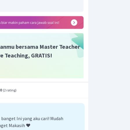
anmu bersama Master Teacher
ive Teaching, GRATIS!
.0
(
2 rating
)
anget Ini yang aku cari! Mudah
nget Makasih ❤️