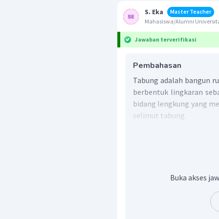
S. Eka
Master Teacher
Mahasiswa/Alumni Universita
Jawaban terverifikasi
Pembahasan
Tabung adalah bangun ru
berbentuk lingkaran sebag
bidang lengkung yang mer
selimut tabung.
Sifat-sifat tabung:
Tabung memiliki 2 s
besar dan 1 sisi berb
juga sebagai selimut 
Buka akses jaw
Tabung memiliki 2 bua
Tabung tidak memiliki 