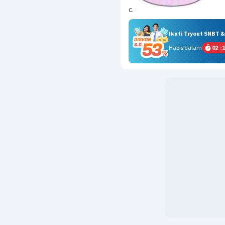
c.
Ikuti Tryout SNBT 
Habis dalam
02
:
1