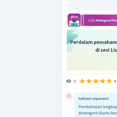
Perdalam pemaham
di sesi L
5
2
Indriani sripurwati
Pembahasan lengkap b
dimengerti Bantu ba