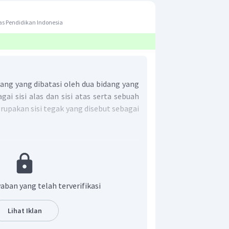
s Pendidikan Indonesia
ang yang dibatasi oleh dua bidang yang
ai sisi alas dan sisi atas serta sebuah
upakan sisi tegak yang disebut sebagai
isi berbentuk lingkaran yang sama
entuk bidang lengkung yang disebut
tabung
aban yang telah terverifikasi
h rusuk lengkung
titik sudut
Lihat Iklan