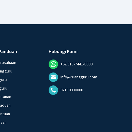
Panduan
Hubungi Kami
erusahaan
+62 815-7441-0000
angguru
info@ruangguru.com
guru
guru
02130930000
ntanan
gaduan
entuan
vasi