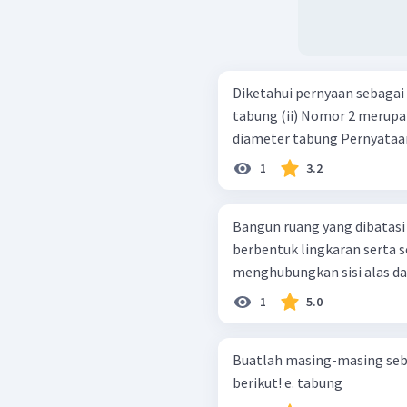
Diketahui pernyaan sebagai berikut: (i) Nomor 1 
tabung (ii) Nomor 2 merupakan rusuk tabung (iii) Nomor 3 merupakan
diameter tabun
1
3.2
Bangun ruang yang dibatasi
berbentuk lingkaran serta 
menghubungkan sisi alas da
1
5.0
Buatlah masing-masing sebu
berikut! e. tabung