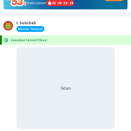
Habis dalam
01
:
16
:
52
:
18
I. Solichah
Master Teacher
Jawaban terverifikasi
Iklan