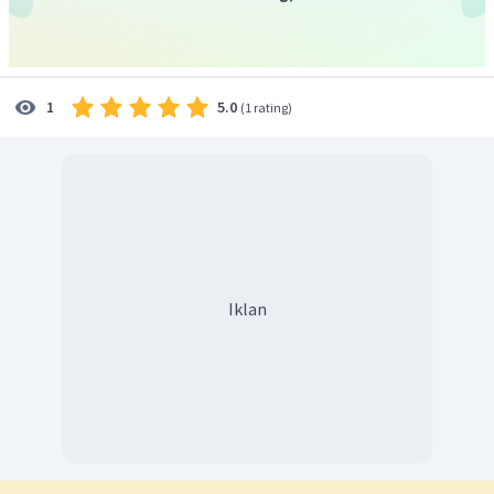
Naftalenta dikenal sebagai
bahan utama penyusun kapur
barus tradisional
.
5.0
1
(
1 rating
)
Iklan