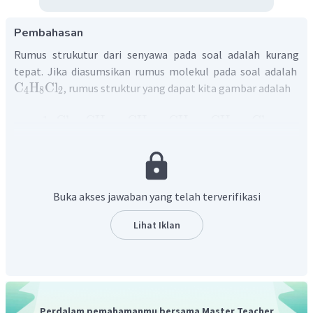
Pembahasan
Rumus strukutur dari senyawa pada soal adalah kurang
tepat. Jika diasumsikan rumus molekul pada soal adalah
C
H
Cl
, rumus struktur yang dapat kita gambar adalah
4
8
2
1.
Cl
−
CH
−
CH
−
CH
−
CH
−
Cl
2
2
2
2
1
,
4
−
diklorobutana
2.
Cl
−
CH
−
CH
(
Cl
)
−
CH
−
CH
2
2
3
1
,
2
−
diklorobutana
3.
Cl
−
CH
−
CH
−
CH
(
Cl
)
−
CH
2
2
3
Buka akses jawaban yang telah terverifikasi
1
,
3
−
diklorobutana
4.
CH
−
CH
(
Cl
)
−
CH
(
Cl
)
−
CH
3
3
Lihat Iklan
2
,
3
−
diklorobutana
Perdalam pemahamanmu bersama Master Teacher