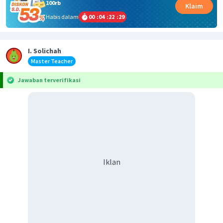
100rb
Klaim
Habis dalam
00
:
04
:
22
:
29
I. Solichah
Master Teacher
Jawaban terverifikasi
Iklan