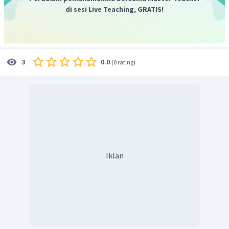
di sesi Live Teaching, GRATIS!
0.0
3
(
0 rating
)
Iklan