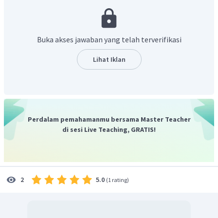
Buka akses jawaban yang telah terverifikasi
- Karbon memiliki simbol unsur C.
Lihat Iklan
- di memiliki arti 2, dimana menunjukkan jumlah dari unsur
yang ditulis setelahnya.
- Sulfida adalah nama anion sari unsur nonlogam sulfur
yang memiliki simbol unsur S.
Perdalam pemahamanmu bersama Master Teacher
Jadi, rumus kimia senyawa karbon disulfida adalah
.
di sesi Live Teaching, GRATIS!
5.0
2
(
1 rating
)