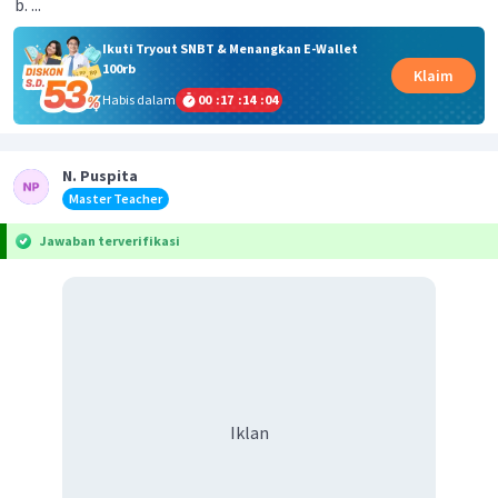
...
Ikuti Tryout SNBT & Menangkan E-Wallet
100rb
Klaim
Habis dalam
00
:
17
:
14
:
04
N. Puspita
Master Teacher
Jawaban terverifikasi
Iklan