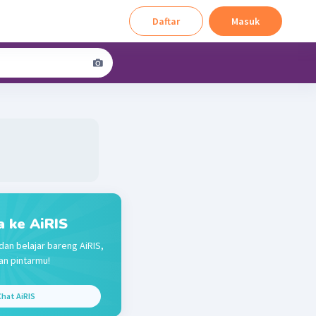
Daftar
Masuk
a ke AiRIS
dan belajar bareng AiRIS,
n pintarmu!
hat AiRIS