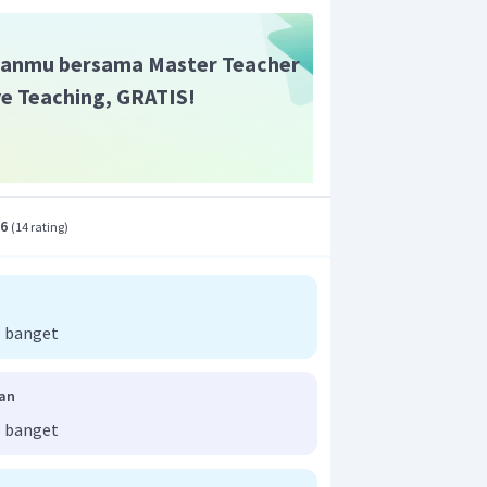
anmu bersama Master Teacher
ive Teaching, GRATIS!
.6
(
14 rating
)
 banget
ian
 banget