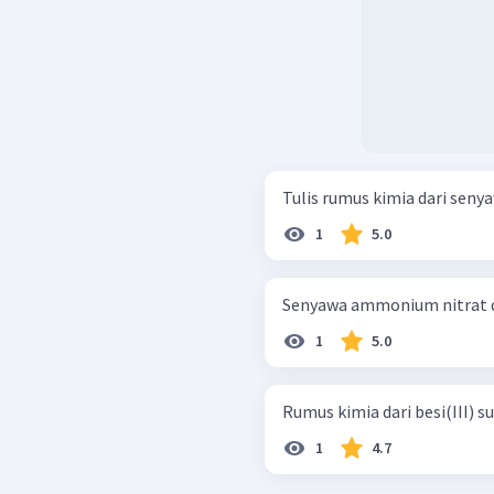
1
5.0
Senyawa ammonium nitrat di
1
5.0
Rumus kimia dari besi(III) su
1
4.7