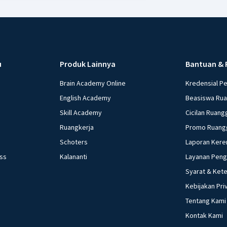
u
Produk Lainnya
Bantuan & 
Brain Academy Online
Kredensial P
English Academy
Beasiswa Ru
Skill Academy
Cicilan Ruang
Ruangkerja
Promo Ruang
Schoters
Laporan Kere
ess
Kalananti
Layanan Pen
Syarat & Ket
Kebijakan Pri
Tentang Kami
Kontak Kami