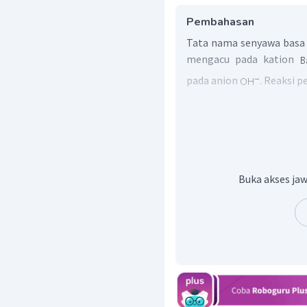
Pembahasan
Tata nama senyawa basa 
mengacu pada kation
pada anion
. Reaksi 
Maka, rumus kimia dari b
ionisasinya merupakan k
Buka akses jaw
sehingga dapat dituliskan
Jadi, rumus kimia dari 
reaksi ionisasinya yaitu