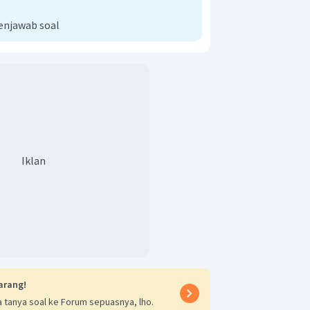
enjawab soal
Iklan
arang!
 tanya soal ke Forum sepuasnya, lho.