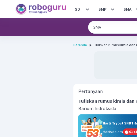
SD
SMP
SMA
Beranda
Tuliskan rumus kimia dan r
Pertanyaan
Tuliskan rumus kimia dan r
Barium hidroksida
Ikuti Tryout SNBT 
Habis dalam
01
:
1