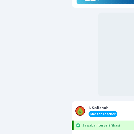
I. Solichah
Master Teacher
Jawaban terverifikasi