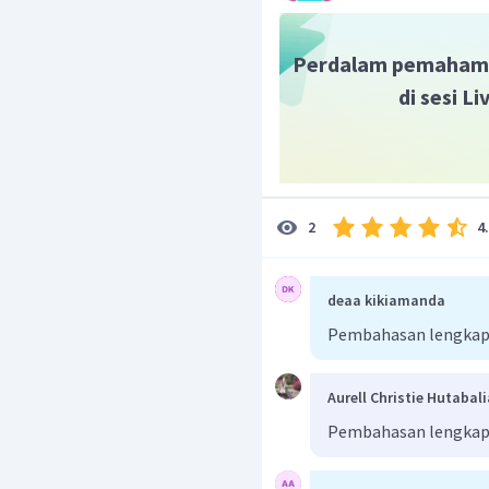
Perdalam pemaham
di sesi L
4
2
deaa kikiamanda
Pembahasan lengkap
Aurell Christie Hutabal
Pembahasan lengkap