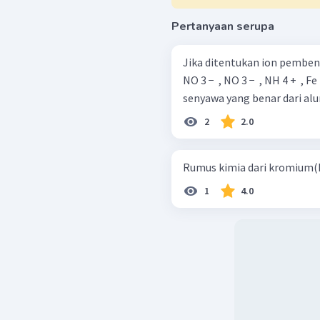
Pertanyaan serupa
Jika ditentukan ion pembentuk 
NO 3 − ​ , NO 3 − ​ , NH 4 + ​ ,
senyawa yang benar dari alum
2
2.0
Rumus kimia dari kromium(II)
1
4.0