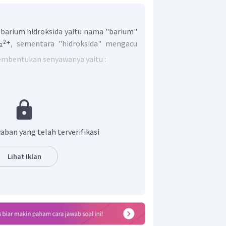
barium hidroksida yaitu nama "barium"
, sementara "hidroksida" mengacu
pembentukan senyawanya yaitu :
arium hidroksida adalah
. Reaksi
ebalikan dari reaksi pembentukannya,
aban yang telah terverifikasi
 sebagai berikut.
Lihat Iklan
barium hidroksida adalah
, dan
.