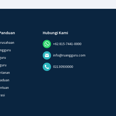
Panduan
Hubungi Kami
erusahaan
+62 815-7441-0000
angguru
info@ruangguru.com
guru
guru
02130930000
ntanan
gaduan
entuan
vasi