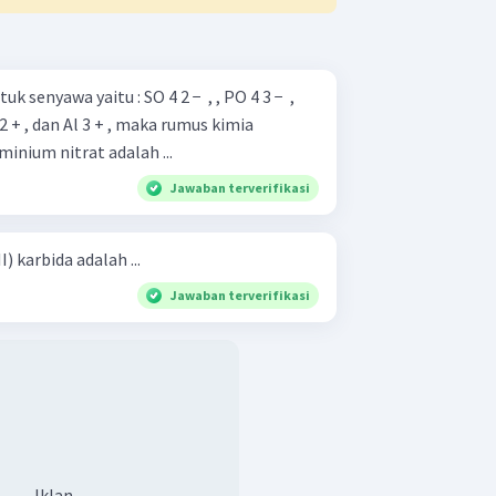
senyawa yaitu : SO 4 2 − ​ , , PO 4 3 − ​ ,
 Fe 2 + , dan Al 3 + , maka rumus kimia
inium nitrat adalah ...
Jawaban terverifikasi
 karbida adalah ...
Jawaban terverifikasi
Iklan