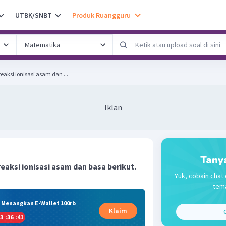
UTBK/SNBT
Produk Ruangguru
eaksi ionisasi asam dan ...
Iklan
Tany
eaksi ionisasi asam dan basa berikut.
Yuk, cobain chat 
tema
& Menangkan E-Wallet 100rb
Klaim
C
3
:
36
:
40