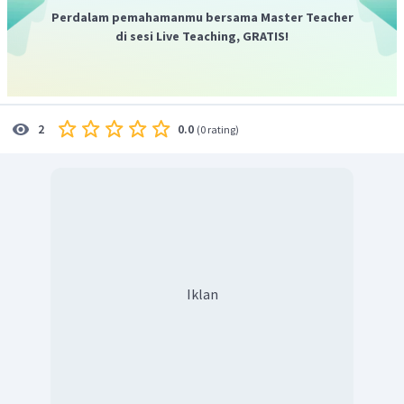
Perdalam pemahamanmu bersama Master Teacher
di sesi Live Teaching, GRATIS!
0.0
2
(
0 rating
)
Iklan