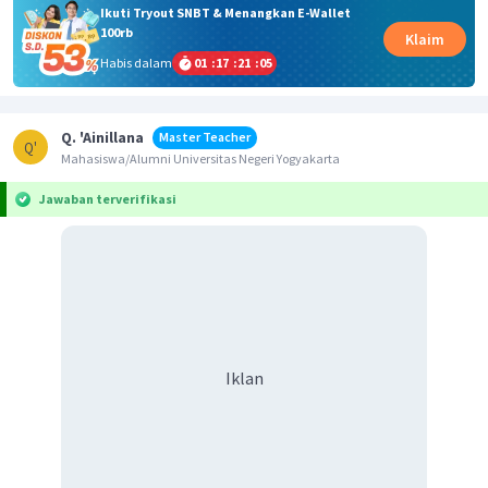
Ikuti Tryout SNBT & Menangkan E-Wallet
100rb
Klaim
Habis dalam
01
:
17
:
21
:
05
Q. 'Ainillana
Master Teacher
Q'
Mahasiswa/Alumni Universitas Negeri Yogyakarta
Jawaban terverifikasi
Iklan