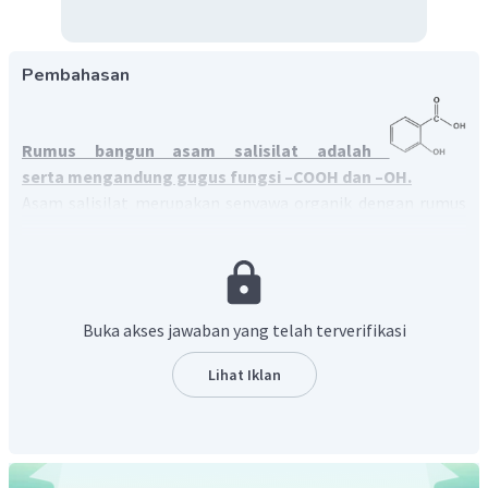
Pembahasan
Rumus bangun asam salisilat adalah
serta mengandung gugus fungsi –COOH dan –OH.
Asam salisilat merupakan senyawa organik dengan rumus
C
H
O
molekul
. Asam salisilat terdiri dari benzena yang
7
6
3
tersubtitusi gugus
–COOH dan –OH
pada posisi 1 dan 2.
Rumus bangun asam salisilat adalah sebagai berikut.
Buka akses jawaban yang telah terverifikasi
Lihat Iklan
asam salisilat