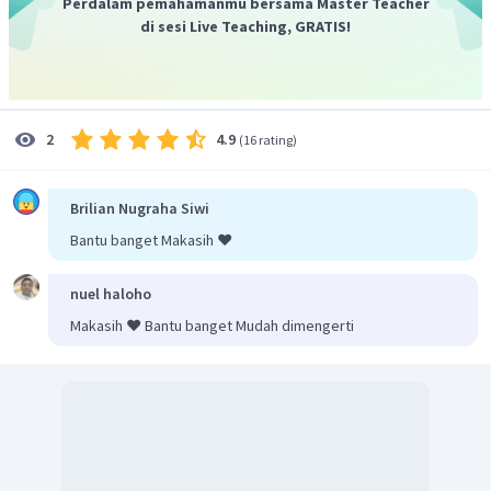
Perdalam pemahamanmu bersama Master Teacher
di sesi Live Teaching, GRATIS!
KMnO
Jadi, senyawa toluena +
(dalam suasana
4
asam dan panas) merupakan reaksi oksidasi toluena
menghasilkan asam benzoat.
4.9
2
(
16 rating
)
Brilian Nugraha Siwi
Bantu banget Makasih ❤️
nuel haloho
Makasih ❤️ Bantu banget Mudah dimengerti