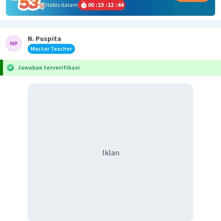
Habis dalam
00
:
13
:
12
:
44
N. Puspita
Master Teacher
Jawaban terverifikasi
Iklan