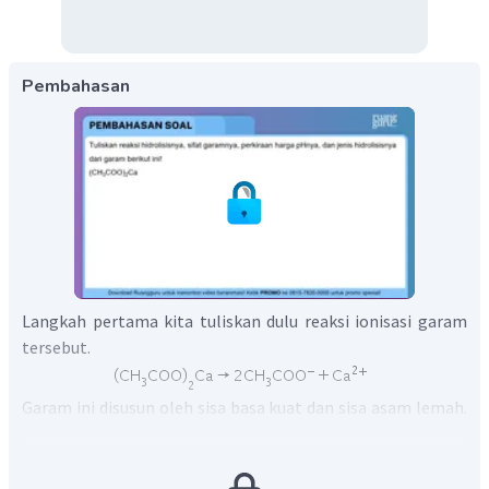
Pembahasan
Langkah pertama kita tuliskan dulu reaksi ionisasi garam
tersebut.
Garam ini disusun oleh sisa basa kuat dan sisa asam lemah.
Ion
(sisa basa kuat) tidak dapat bereaksi dengan air
(tidak mengalami hidrolisis), namun ion
(sisa
asam lemah) dapat bereaksi dengan air melepaskan ion