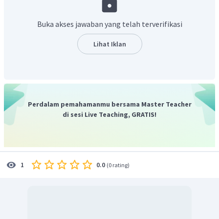
.
Buka akses jawaban yang telah terverifikasi
Sehingga garam ini bersifat basa, perkiraan pHnya adalah >
Lihat Iklan
7. Karena hanya salah satu komponen yang dapat bereaksi
dengan air, maka jenis hidrolisisnya adalah hidrolisis parsial
(sebagian).
Jadi, reaksi hidrolisisnya seperti diatas, sifat garamnya
adalah basa (pH > 7), dan garam terhidrolisis parsial.
Perdalam pemahamanmu bersama Master Teacher
di sesi Live Teaching, GRATIS!
0.0
1
(
0 rating
)