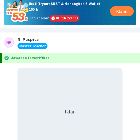
Ikuti Tryout SNBT & Menangkan E-Wallet
100rb
Klaim
Habis dalam
01
:
16
:
51
:
32
N. Puspita
Master Teacher
Jawaban terverifikasi
Iklan