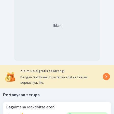
CH
Cl
+ NaOH
3
Reaksi substitusi haloalkana dengan suatu basa akan
menghasilkan alkohol.
CH
−
Cl
+
Na
−
OH
→
CH
−
OH
+
NaCl
3
3
metilklorida
metanol
Iklan
Jadi, persamaan reaksi yang terjadi sesuai reaksi-reaksi
di atas.
Klaim Gold gratis sekarang!
Dengan Gold kamu bisa tanya soal ke Forum
sepuasnya, lho.
Pertanyaan serupa
Bagaimana reaktivitas eter?