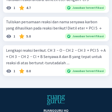
1
4.7
Jawaban terverifikasi
Tuliskan persamaan reaksi dan nama senyawa karbon
yang dihasilkan pada reaksi berikut! Dietil eter + PCl 5 ​ →
1
5.0
Jawaban terverifikasi
Lengkapi reaksi berikut. CH 3 ​ − O − CH 2 ​ − CH 3 ​ + PCl 5 ​ → A
+ CH 3 ​ − CH 2 ​ − Cl + B Senyawa A dan B yang tepat untuk
reaksi di atas berturut-turutadalah ....
1
0.0
Jawaban terverifikasi
RUANGGURU HQ