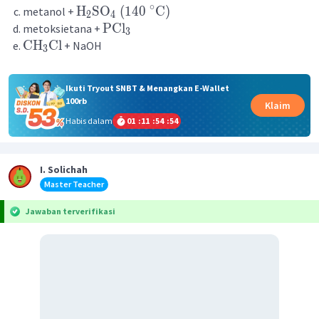
∘
H
SO
(
140
C
)
metanol +
2
4
PCl
metoksietana +
3
CH
Cl
+ NaOH
3
Ikuti Tryout SNBT & Menangkan E-Wallet
100rb
Klaim
Habis dalam
01
:
11
:
54
:
54
I. Solichah
Master Teacher
Jawaban terverifikasi