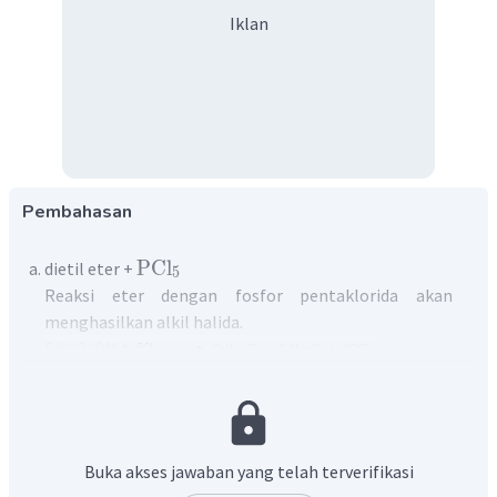
Iklan
Pembahasan
PCl
dietil eter +
5
Reaksi eter dengan fosfor pentaklorida akan
menghasilkan alkil halida.
metoksietana + HI
Eter dapat bereaksi dengan asam halida (terutama
Buka akses jawaban yang telah terverifikasi
HI) menghasilkan alkil halida dan alkohol