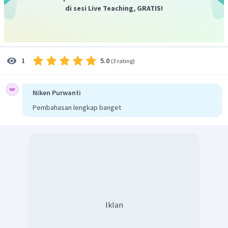
di sesi Live Teaching, GRATIS!
5.0
1
(
3 rating
)
Niken Purwanti
Pembahasan lengkap banget
Iklan