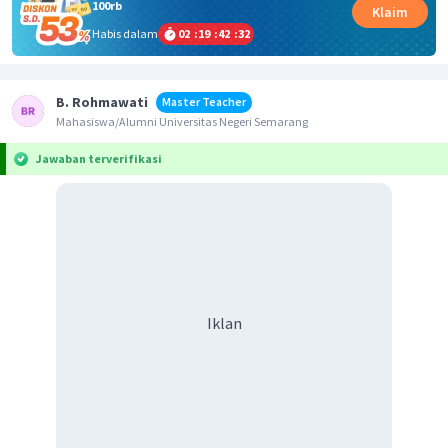
100rb
Klaim
Habis dalam
02
:
19
:
42
:
32
B. Rohmawati
Master Teacher
Mahasiswa/Alumni Universitas Negeri Semarang
Jawaban terverifikasi
Iklan