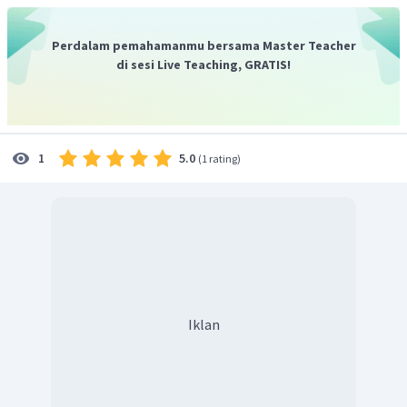
bahwa gugus alkoksi terikat di atom C nomor 2 pada rantai
utama.
Perdalam pemahamanmu bersama Master Teacher
3. Gugus alkoksi diberi nama dengan cara mengganti
di sesi Live Teaching, GRATIS!
akhiran -
ana
menjadi -
oksi.
Dari struktur tersebut, gugus alkoksinya mengandung 2
atom C sehingga disebut etoksi.
Gambaran dari langkah-langkah di atas adalah sebagai
5.0
1
(
1 rating
)
berikut:
Jadi, nama senyawa dari struktur tersebut adalah 2-
etoksibutana.
Iklan