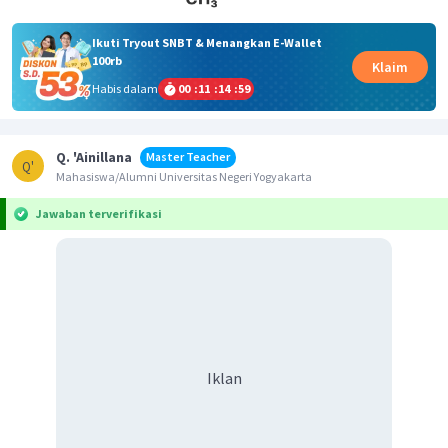
Ikuti Tryout SNBT & Menangkan E-Wallet
100rb
Klaim
Habis dalam
00
:
11
:
14
:
59
Q. 'Ainillana
Master Teacher
Q'
Mahasiswa/Alumni Universitas Negeri Yogyakarta
Jawaban terverifikasi
Iklan