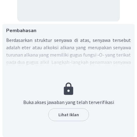
Pembahasan
Berdasarkan struktur senyawa di atas, senyawa tersebut
adalah eter atau alkoksi alkana yang merupakan senyawa
turunan alkana yang memiliki gugus fungsi -O- yang terikat
pada dua gugus alkil. Langkah-langkah penamaan senyawa
alkoksi alkana adalah sebagai berikut.
1. Menentukan rantai utama (alkana) dan gugus alkoksi
Alkil dengan jumlah atom C lebih banyak dianggap sebagai
alkana, sedangkan alkil dengan jumlah atom C lebih sedikit
dianggap sebagai gugus alkoksi. Dari struktur senyawa
Buka akses jawaban yang telah terverifikasi
tersebut, dapat diketahui butana sebagai rantai utama dan
etoksi sebagai gugus alkoksi.
Lihat Iklan
2. Menentukan posisi gugus alkoksi pada rantai utama
Posisi alkoksi terletak pada atom C dengan nomor
serendah mungkin. Dari struktur tersebut, dapat diketahui