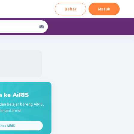
Daftar
Masuk
a ke AiRIS
dan belajar bareng AiRIS,
n pintarmu!
hat AiRIS