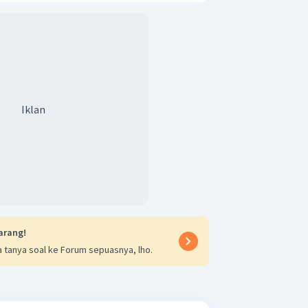
Iklan
arang!
 tanya soal ke Forum sepuasnya, lho.