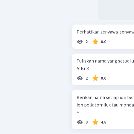
2
0.0
Tuliskan nama yang sesuai u
AlBr 3 ​
2
0.0
Berikan nama setiap ion ber
ion poliatomik, atau monoatomik. Na + OH − SO 4 2 − ​ S 
+
3
4.8