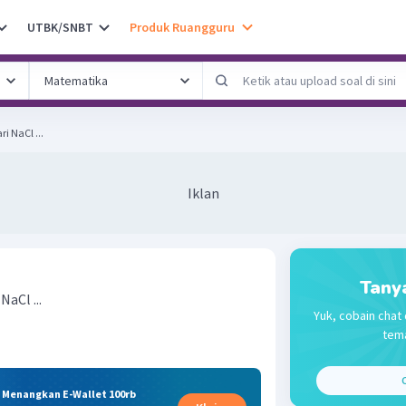
UTBK/SNBT
Produk Ruangguru
 NaCl ...
Iklan
Tany
aCl ...
Yuk, cobain chat 
tema
C
& Menangkan E-Wallet 100rb