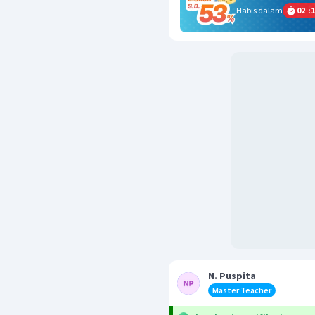
Habis dalam
02
:
1
N. Puspita
Master Teacher