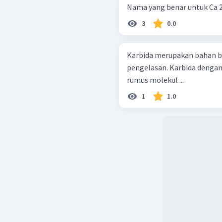
Nama yang benar untuk Ca 2 +
3
0.0
Karbida merupakan bahan b
pengelasan. Karbida dengan
rumus molekul ...
1
1.0