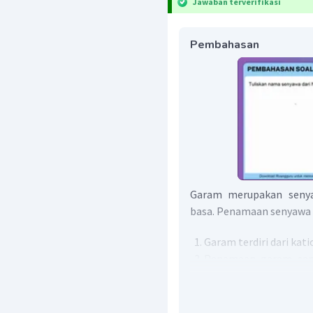
Jawaban terverifikasi
Pembahasan
Garam merupakan senya
basa. Penamaan senyawa 
Garam terdiri dari kati
Penamaan garam sam
yaitu dengan menyeb
yang diakhiri -ida.
Khusus kation dari un