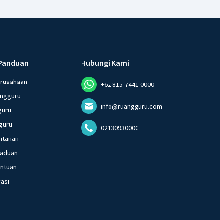
Panduan
Hubungi Kami
erusahaan
+62 815-7441-0000
angguru
info@ruangguru.com
guru
guru
02130930000
ntanan
gaduan
entuan
vasi