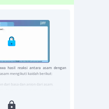
wa hasil reaksi antara asam dengan
asam mengikuti kaidah berikut:
on dari basa dan anion dari asam.
a dengan tata nama senyawa ion
ut nama kation diikuti nama anion
sur yang memiliki bilangan oksidasi