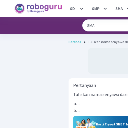
SD
SMP
SMA
Beranda
Tuliskan nama senyawa dari
Pertanyaan
Tuliskan nama senyawa dari N
...
...
Ikuti Tryout SNBT 