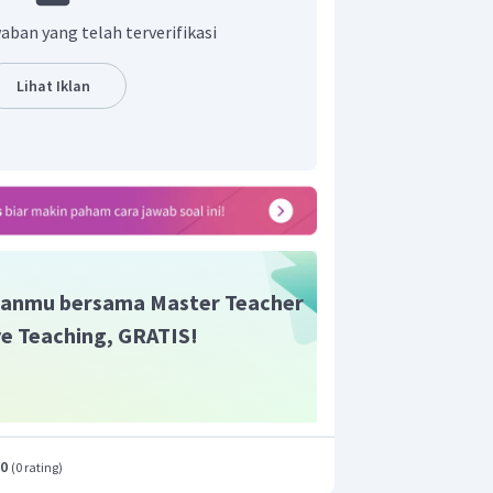
ya golongan transisi seperti: Sn, Pb,
aban yang telah terverifikasi
s ditulis dalam kurung dengan angka
Lihat Iklan
am-okso, penamaan didasarkan pada
annya diganti dengan “it” dan “at”.
 atom oksigen lebih sedikit
it” pada anionnya, sedangkan untuk
 jumlah oksigen lebih banyak
“at” pada anionnya.
 dan 2, NaCl memiliki nama Natrium
anmu bersama Master Teacher
ive Teaching, GRATIS!
a Natrium Klorida.
.0
(
0 rating
)