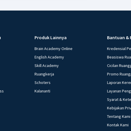
u
Produk Lainnya
Bantuan & 
Brain Academy Online
Kredensial P
English Academy
Beasiswa Ru
Skill Academy
Cicilan Ruang
Ruangkerja
Promo Ruang
Schoters
Laporan Kere
ess
Kalananti
Layanan Pen
Syarat & Ket
Kebijakan Pri
Tentang Kami
Kontak Kami