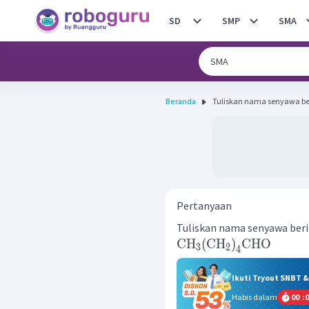
SD
SMP
SMA
Beranda
Pertanyaan
Tuliskan nama senyawa beri
CH
(
CH
)
CHO
3
2
4
Ikuti Tryout SNBT 
Habis dalam
00
:
0