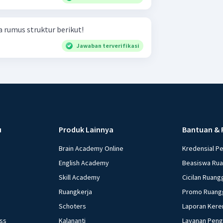
 rumus struktur berikut!
Jawaban terverifikasi
u
Produk Lainnya
Bantuan & 
Brain Academy Online
Kredensial P
English Academy
Beasiswa Ru
Skill Academy
Cicilan Ruang
Ruangkerja
Promo Ruang
Schoters
Laporan Kere
ess
Kalananti
Layanan Pen