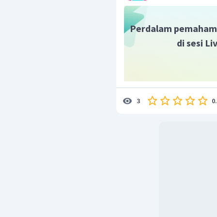
Perdalam pemaham
di sesi L
0
3