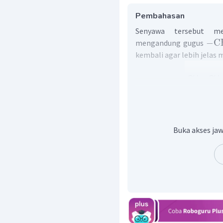
Pembahasan
Senyawa tersebut me
−
C
mengandung gugus
kembali agar lebih jelas m
Karena senyawa terse
penamaannya disesuaikan
yaitu 5 atom C (heksa)
Buka akses jaw
dengan penamaan alkana
anal
, sehingga nama seny
Jadi, nama senyawa ter