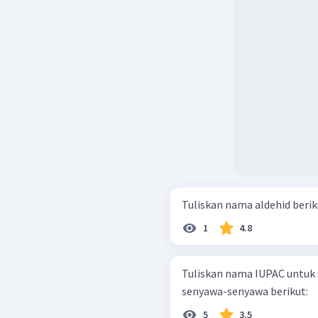
Tuliskan nama aldehid berik
1
4.8
Tuliskan nama IUPAC untuk 
senyawa-senyawa berikut:
5
3.5