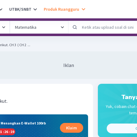
UTBK/SNBT
Produk Ruangguru
Tuliskan nama senyawa berikut. CH 3 ​ ( CH 2 ​ ...
Iklan
Tany
kut.
Yuk, cobain chat 
tema
& Menangkan E-Wallet 100rb
Klaim
C
1
:
26
:
19