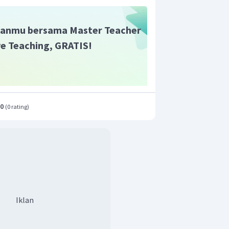
anmu bersama Master Teacher
ive Teaching, GRATIS!
.0
(
0 rating
)
Iklan