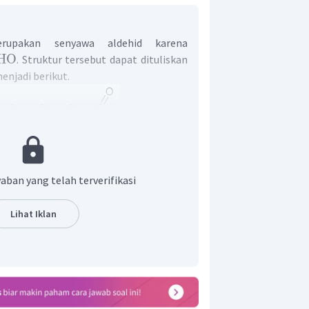
rupakan senyawa aldehid karena
HO
. Struktur tersebut dapat dituliskan
enjadi berikut.
but tidak memiliki cabang, maka
 dengan jumlah atom C yang dimiliki,
. Penamaan IUPAC untuk alkanal mirip
aban yang telah terverifikasi
, namun akhiran -
ana
diganti dengan -
awa tersebut adalah heksanal.
Lihat Iklan
sebut adalah heksanal.