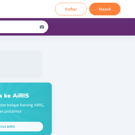
Daftar
Masuk
a ke AiRIS
dan belajar bareng AiRIS,
n pintarmu!
hat AiRIS