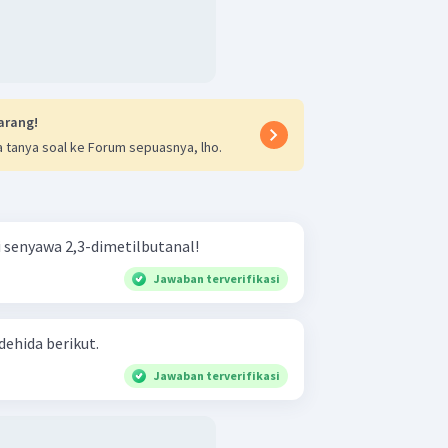
arang!
 tanya soal ke Forum sepuasnya, lho.
i senyawa 2,3-dimetilbutanal!
Jawaban terverifikasi
dehida berikut.
Jawaban terverifikasi