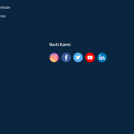
entuan
vasi
Ikuti Kami