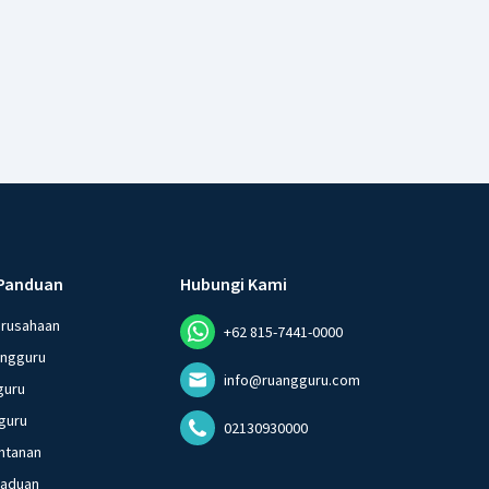
Panduan
Hubungi Kami
erusahaan
+62 815-7441-0000
angguru
info@ruangguru.com
guru
guru
02130930000
ntanan
gaduan