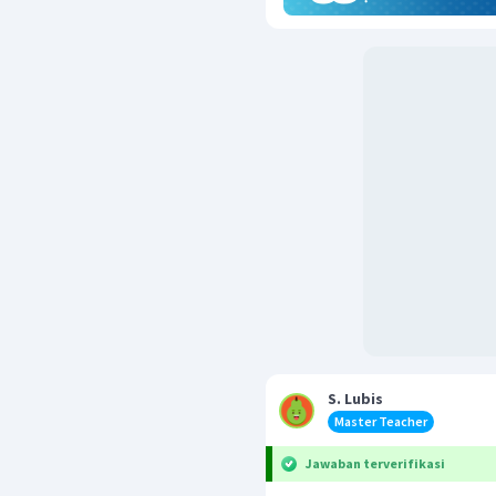
S. Lubis
Master Teacher
Jawaban terverifikasi