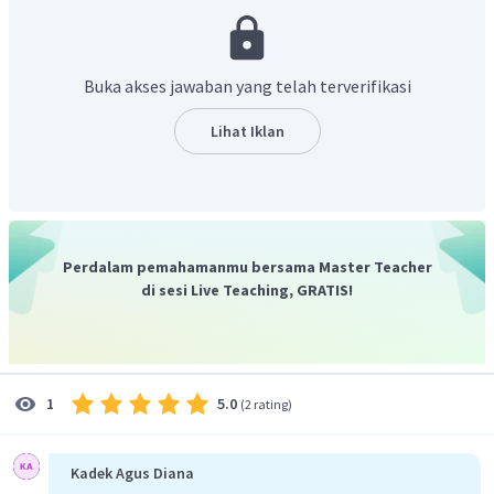
terbanyak.
Penomoran rantai induk diawali dari yang paling
dekat dengan gugus fungsi
.
Buka akses jawaban yang telah terverifikasi
Urutan penulisan nama: nomor cabang, nama
cabang, nomor gugus fungsi, nama alkanol (nama
Lihat Iklan
IUPAC dari alkohol).
Perdalam pemahamanmu bersama Master Teacher
di sesi Live Teaching, GRATIS!
Pada struktur alkohol di atas:
Rantai induknya memiliki 4 karbon (butanol)
5.0
1
(
2 rating
)
Penomoran dimulai dari kanan sehingga nama rantai
induknya 2-butanol.
Cabang berada di karbon ke -2 dengan nama 2-metil.
Kadek Agus Diana