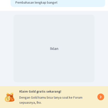
Pembahasan lengkap banget
Jadi, penamaan IUPAC pada struktur di atas adalah
2-
metil-2-butanol.
Iklan
Klaim Gold gratis sekarang!
Dengan Gold kamu bisa tanya soal ke Forum
sepuasnya, lho.