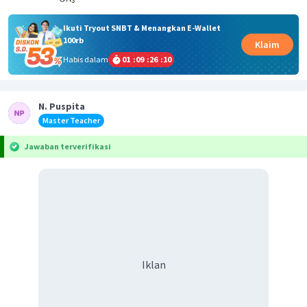
Ikuti Tryout SNBT & Menangkan E-Wallet
100rb
Klaim
Habis dalam
01
:
09
:
26
:
10
N. Puspita
Master Teacher
Jawaban terverifikasi
Iklan