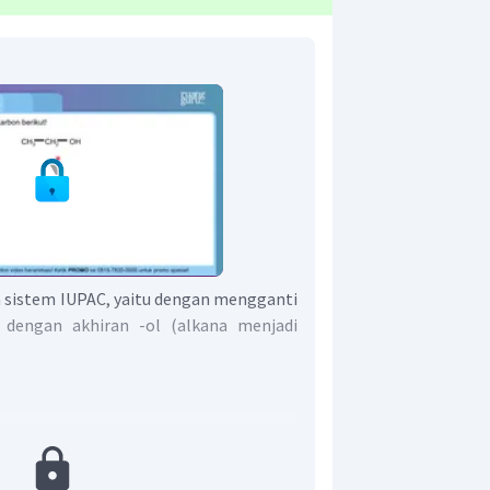
 sistem IUPAC, yaitu dengan mengganti
 dengan akhiran -ol (alkana menjadi
 2 rantai C utama dan merupakan alkohol
nyawanya adalah etanol.