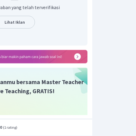
 karbon di atas adalah etanol.
aban yang telah terverifikasi
Lihat Iklan
anmu bersama Master Teacher
ive Teaching, GRATIS!
.0
(
1 rating
)