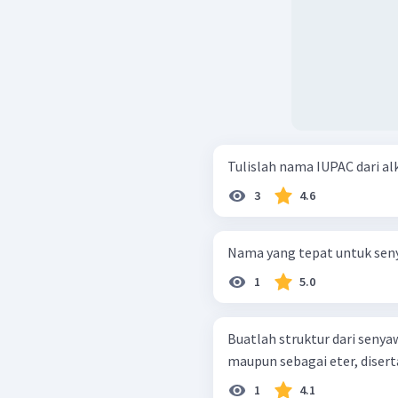
Tulislah nama IUPAC dari al
3
4.6
Nama yang tepat untuk seny
1
5.0
Buatlah struktur dari senyawa
maupun sebagai eter, diser
1
4.1