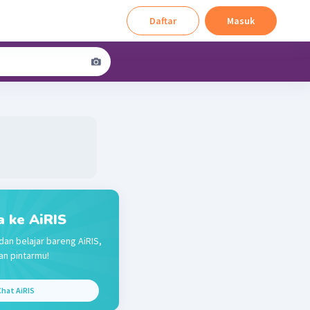
Daftar
Masuk
a ke AiRIS
dan belajar bareng AiRIS,
n pintarmu!
hat AiRIS