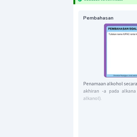
Pembahasan
Penamaan alkohol secara
akhiran -a pada alkana
alkanol).
Alkohol di atas memiliki
primer, sehingga nama se