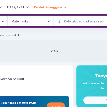
UTBK/SNBT
Produk Ruangguru
 karbon berikut:
Iklan
Tany
karbon berikut:
Yuk, cobain chat 
tema
C
& Menangkan E-Wallet 100rb
Klaim