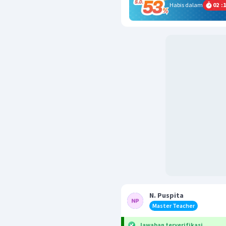
Habis dalam
02
:
1
N. Puspita
Master Teacher
Jawaban terverifikasi