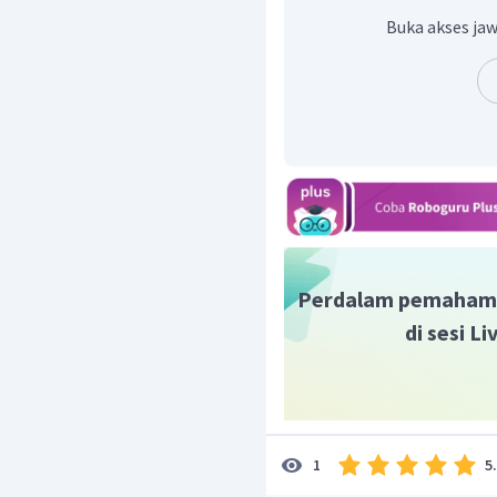
Jadi, nama IUPAC rantai
Buka akses jaw
Perdalam pemaham
di sesi L
5
1