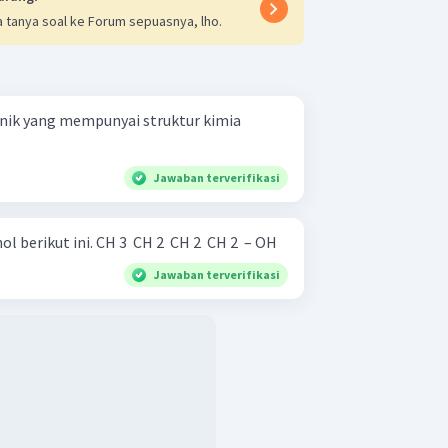
 tanya soal ke Forum sepuasnya, lho.
nik yang mempunyai struktur kimia
Jawaban terverifikasi
Berilah nama senyawa alkohol berikut ini. CH 3 ​ CH 2 ​ CH 2 ​ CH 2 ​ – OH
Jawaban terverifikasi