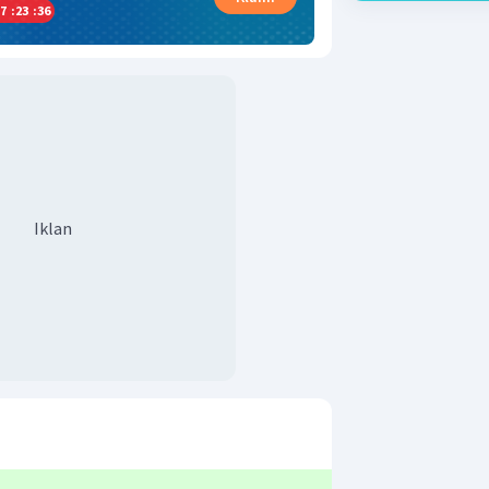
7
:
23
:
35
Iklan