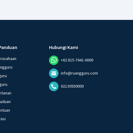
Panduan
Hubungi Kami
erusahaan
+62 815-7441-0000
angguru
info@ruangguru.com
guru
guru
02130930000
ntanan
gaduan
entuan
vasi