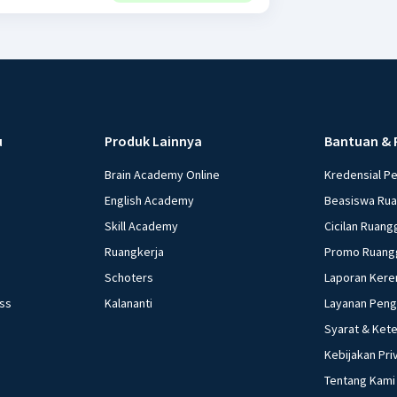
u
Produk Lainnya
Bantuan & 
Brain Academy Online
Kredensial P
English Academy
Beasiswa Ru
Skill Academy
Cicilan Ruang
Ruangkerja
Promo Ruang
Schoters
Laporan Kere
ess
Kalananti
Layanan Pen
Syarat & Ket
Kebijakan Pri
Tentang Kami