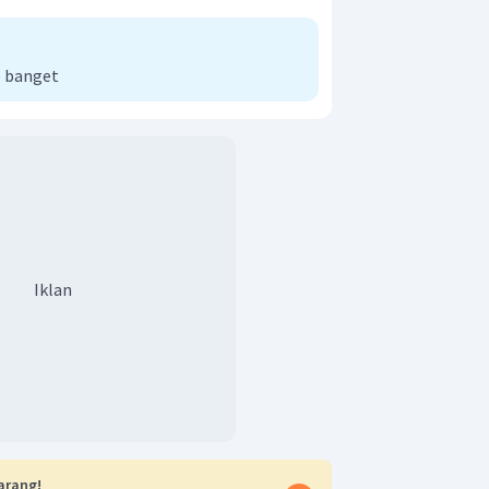
 banget
Iklan
arang!