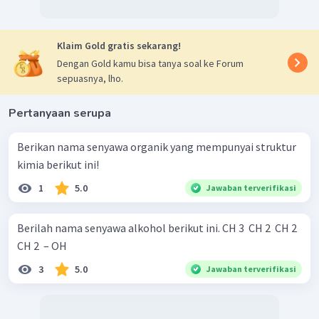
Oleh karena itu, nama senyawa sesuai dengan
struktur di atas adalah
2-metil-3-pentanol
.
Klaim Gold gratis sekarang!
Dengan Gold kamu bisa tanya soal ke Forum
Jadi, nama senyawa tersebut adalah 2-metil-3-
sepuasnya, lho.
pentanol
.
Pertanyaan serupa
Berikan nama senyawa organik yang mempunyai struktur
kimia berikut ini!
1
5.0
Jawaban terverifikasi
Berilah nama senyawa alkohol berikut ini. CH 3 ​ CH 2 ​ CH 2 ​
CH 2 ​ – OH
3
5.0
Jawaban terverifikasi