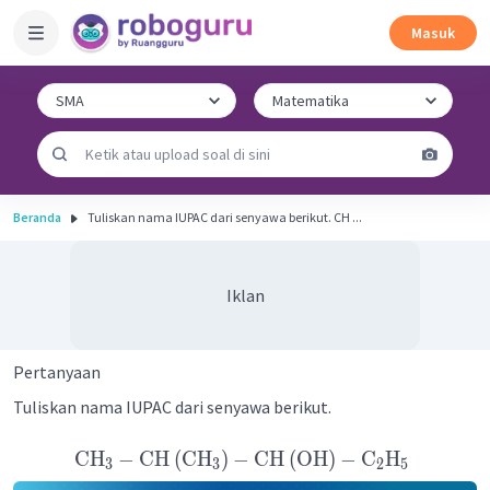
Masuk
Beranda
Tuliskan nama IUPAC dari senyawa berikut. CH ...
Iklan
Pertanyaan
Tuliskan nama IUPAC dari senyawa berikut.
CH
−
CH
(
CH
)
−
CH
(
OH
)
−
C
H
3
3
2
5