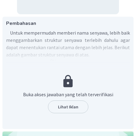
Pembahasan
Untuk mempermudah memberi nama senyawa, lebih baik
menggambarkan struktur senyawa terlebih dahulu agar
dapat menentukan rantai utama dengan lebih jelas. Berikut
adalah gambar struktur senyawa di atas.
Buka akses jawaban yang telah terverifikasi
Langkah-langkah menentukan nama senyawa alkohol
dengan rantai bercabang:
Lihat Iklan
Menentukan rantai induk yang didasarkan pada rantai
C terpanjang yang mengandung gugus -OH.