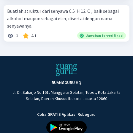
Buatlah struktur dari senyawa C 5 ​ H 12 ​ O , baik sebagai
alkohol maupun sebagai eter, disertai dengan nama
senyawanya.
1
4.1
Jawaban terverifikasi
RUANGGURU HQ
Jl. Dr. Saharjo No.161, Manggarai Selatan, Tebet, Kota Jakarta
Selatan, Daerah Khusus Ibukota Jakarta 12860
Coba GRATIS Aplikasi Roboguru