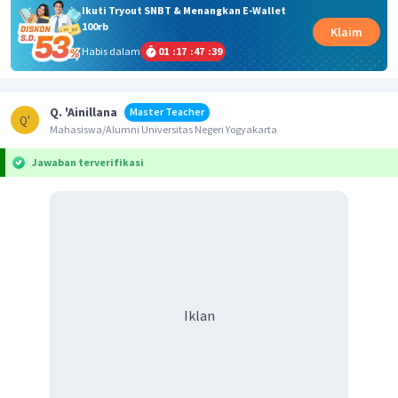
Ikuti Tryout SNBT & Menangkan E-Wallet
100rb
Klaim
Habis dalam
01
:
17
:
47
:
39
Q. 'Ainillana
Master Teacher
Q'
Mahasiswa/Alumni Universitas Negeri Yogyakarta
Jawaban terverifikasi
Iklan