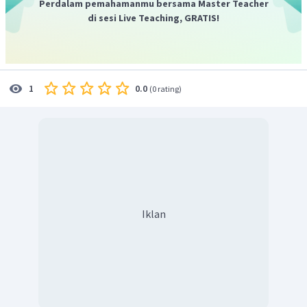
Perdalam pemahamanmu bersama Master Teacher
di sesi Live Teaching, GRATIS!
0.0
1
(
0 rating
)
Iklan