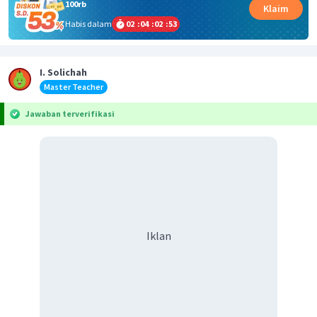
100rb
Klaim
Habis dalam
02
:
04
:
02
:
53
I. Solichah
Master Teacher
Jawaban terverifikasi
Iklan