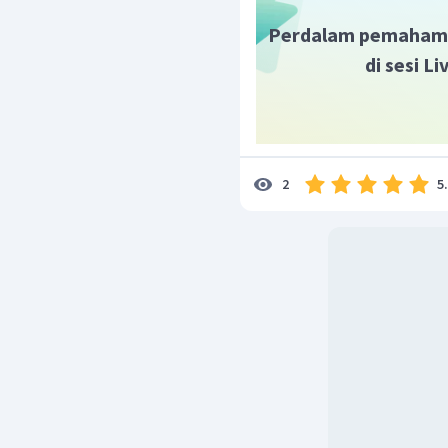
belum
dikenal.
Perdalam pemaham
di sesi L
5
2