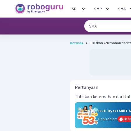
SD
SMP
SMA
Beranda
Tuliskan kelemahan dari ta
Pertanyaan
Tuliskan kelemahan dari tab
Ikuti Tryout SNBT 
Habis dalam
00
:
0