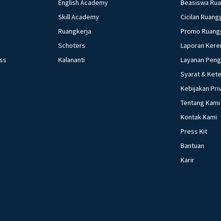
English Academy
Beasiswa Ru
Skill Academy
Cicilan Ruang
Ruangkerja
Promo Ruang
Schoters
Laporan Kere
ess
Kalananti
Layanan Pen
Syarat & Ket
Kebijakan Pri
Tentang Kami
Kontak Kami
Press Kit
Bantuan
Karir