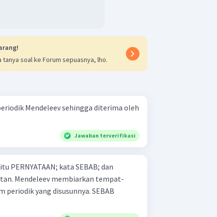
arang!
 tanya soal ke Forum sepuasnya, lho.
periodik Mendeleev sehingga diterima oleh
Jawaban terverifikasi
 yaitu PERNYATAAN; kata SEBAB; dan
 tempat-
riodik yang disusunnya. SEBAB