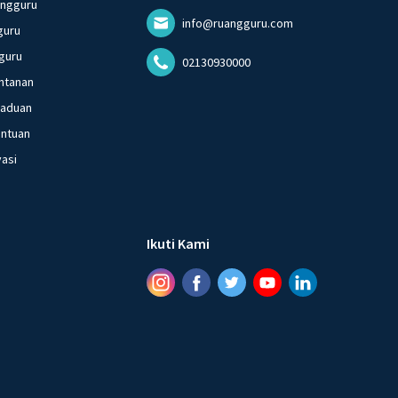
angguru
info@ruangguru.com
guru
guru
02130930000
ntanan
gaduan
entuan
vasi
Ikuti Kami