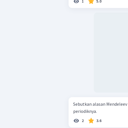
1
5.0
Sebutkan alasan Mendeleev
periodiknya.
2
3.6