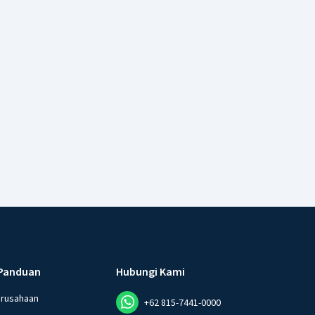
Panduan
Hubungi Kami
erusahaan
+62 815-7441-0000