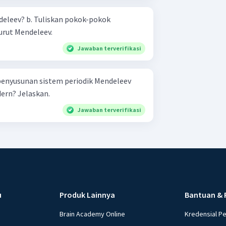
n pokok-pokok
ut Mendeleev.
Jawaban terverifikasi
penyusunan sistem periodik Mendeleev
ern? Jelaskan.
Jawaban terverifikasi
u
Produk Lainnya
Bantuan & 
Brain Academy Online
Kredensial P