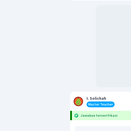
I. Solichah
Master Teacher
Jawaban terverifikasi