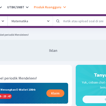
UTBK/SNBT
Produk Ruangguru
bel periodik Mendeleev!
Iklan
Tany
el periodik
Mendeleev!
Yuk, cobain chat 
tema
& Menangkan E-Wallet 100rb
Klaim
5
:
23
:
47
C