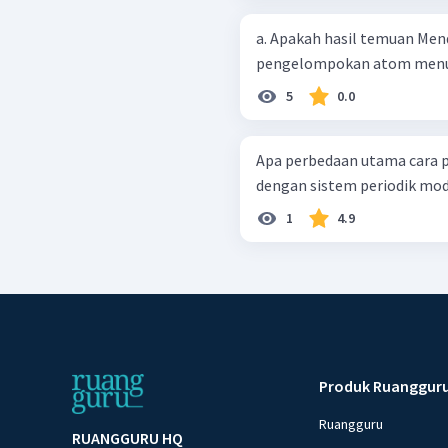
a. Apakah hasil temuan Mendeleev? b. Tuliska
pengelompokan atom menur
5
0.0
Apa perbedaan utama cara 
dengan sistem periodik mod
1
4.9
Produk Ruanggur
Ruangguru
RUANGGURU HQ