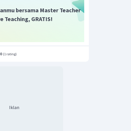
anmu bersama Master Teacher
ive Teaching, GRATIS!
.0
(
1 rating
)
Iklan