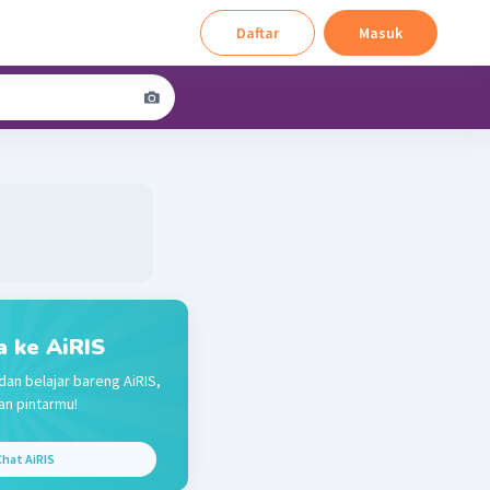
Daftar
Masuk
a ke AiRIS
dan belajar bareng AiRIS,
n pintarmu!
hat AiRIS