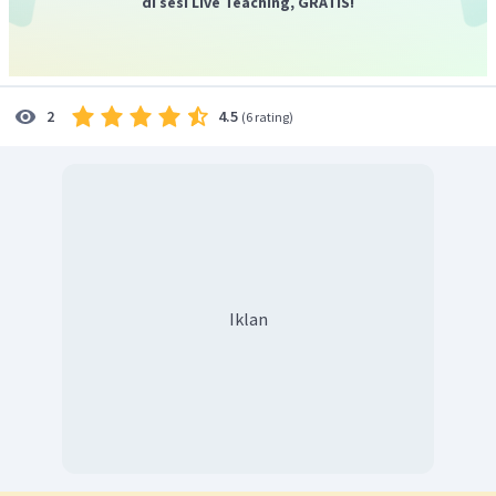
di sesi Live Teaching, GRATIS!
4.5
2
(
6 rating
)
Iklan