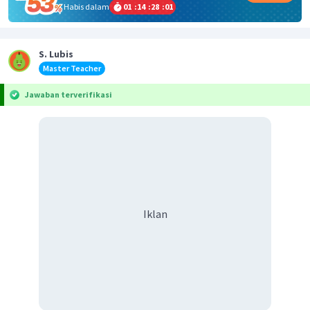
Habis dalam
01
:
14
:
28
:
01
S. Lubis
Master Teacher
Jawaban terverifikasi
Iklan