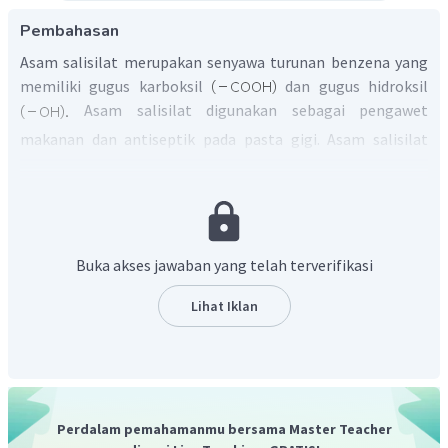
Pembahasan
Asam salisilat merupakan senyawa turunan benzena yang
memiliki gugus karboksil
dan gugus hidroksil
Asam salisilat digunakan sebagai pengawet
makanan dan antiseptik pada pasta gigi. Asam salisilat
ditambahkan ke dalam bedak dan salep sebagai zat
antifungi (antijamur). Zat ini juga digunakan sebagai obat
untuk berbagai penyakit kulit, seperti panu dan kutu air.
Asam salisilat juga ditambahkan dalam sampo karena
dapat mengikis lapisan ketombe dan secara aktif
Buka akses jawaban yang telah terverifikasi
menghambat pertumbuhan mikroorganisme di
kepala.
Jadi, asam salisilat bisa digunakan sebagai pengawet
Lihat Iklan
makanan, antiseptik pada pasta gigi ataupun
antijamur.
Perdalam pemahamanmu bersama Master Teacher