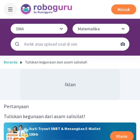
Masuk
Beranda
Tuliskan kegunaan dari asam salisilat!
Iklan
Pertanyaan
Tuliskan kegunaan dari asam
salisilat!
Ikuti Tryout SNBT & Menangkan E-Wallet
100rb
Klaim