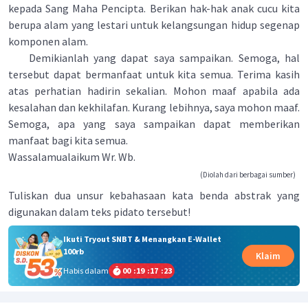
kepada Sang Maha Pencipta. Berikan hak-hak anak cucu kita
berupa alam yang lestari untuk kelangsungan hidup segenap
komponen alam.
Demikianlah yang dapat saya sampaikan. Semoga, hal
tersebut dapat bermanfaat untuk kita semua. Terima kasih
atas perhatian hadirin sekalian. Mohon maaf apabila ada
kesalahan dan kekhilafan. Kurang lebihnya, saya mohon maaf.
Semoga, apa yang saya sampaikan dapat memberikan
manfaat bagi kita semua.
Wassalamualaikum Wr. Wb.
(Diolah dari berbagai sumber)
Tuliskan dua unsur kebahasaan kata benda abstrak yang
digunakan dalam teks pidato tersebut!
Ikuti Tryout SNBT & Menangkan E-Wallet
100rb
Klaim
Habis dalam
00
:
19
:
17
:
22