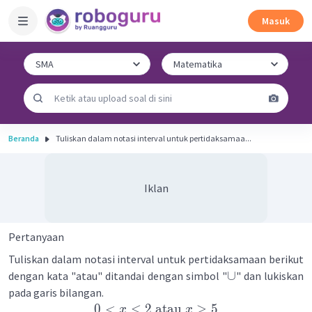
Masuk
Beranda
Tuliskan dalam notasi interval untuk pertidaksamaa...
Iklan
Pertanyaan
Tuliskan dalam notasi interval untuk pertidaksamaan berikut
∪
dengan kata "atau" ditandai dengan simbol "
" dan lukiskan
pada garis bilangan.
0
<
≤
2
atau
≥
5
x
x