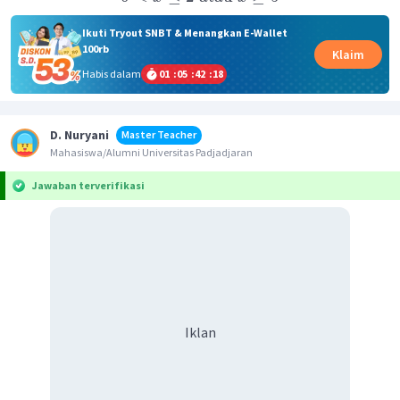
Ikuti Tryout SNBT & Menangkan E-Wallet
100rb
Klaim
Habis dalam
01
:
05
:
42
:
18
D. Nuryani
Master Teacher
Mahasiswa/Alumni Universitas Padjadjaran
Jawaban terverifikasi
Iklan