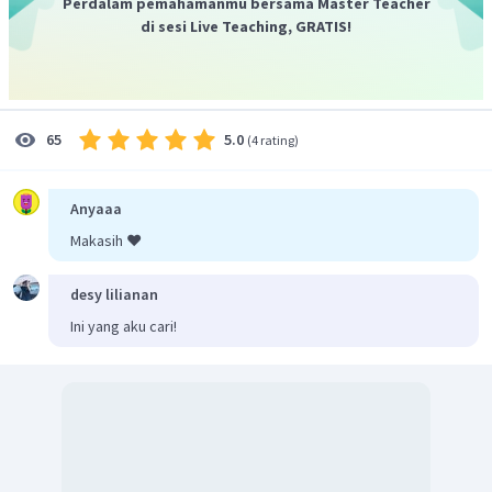
Perdalam pemahamanmu bersama Master Teacher
uap pelarut menurun disebabkan karena konsentrasi
di sesi Live Teaching, GRATIS!
kadar garam yang sangat tinggi.
Jadi, dapat disimpulkan contoh aplikasi penurunan
tekanan uap yaitu laut mati, proses pembuatan
5.0
65
(
4 rating
)
benzena dan kolam apung.
Anyaaa
Makasih ❤️
desy lilianan
Ini yang aku cari!