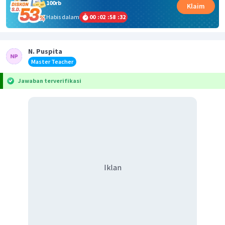
100rb
Klaim
Habis dalam
00
:
02
:
58
:
32
N. Puspita
Master Teacher
Jawaban terverifikasi
Iklan