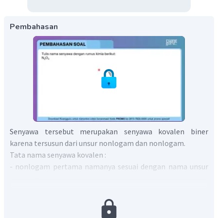
Pembahasan
Senyawa tersebut merupakan senyawa kovalen biner
karena tersusun dari unsur nonlogam dan nonlogam.
Tata nama senyawa kovalen :
- nonlogam pertama namanya sesuai dengan nama unsur
tersebut
- nonlogam kedua namanya sesuai unsurnya tetapi
akhirannya diganti dengan –ida
- menyebutkan nama Yunani yang menyatakan jumlah