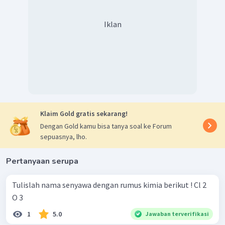
Iklan
Klaim Gold gratis sekarang!
Dengan Gold kamu bisa tanya soal ke Forum
sepuasnya, lho.
Pertanyaan serupa
Tulislah nama senyawa dengan rumus kimia berikut ! Cl 2 ​
O 3 ​
1
5.0
Jawaban terverifikasi