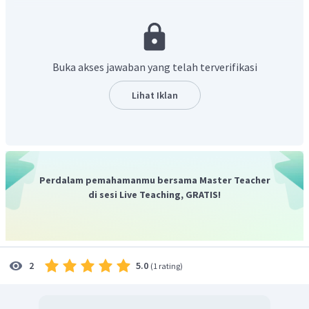
Tekanan pada zat padat disebabkan oleh sebuah gaya yang
diberikan kepada benda per satuan luas. Adapun gaya yang
mempengaruhi tekanan berasal dari adanya percepatan
gravitasi.
Buka akses jawaban yang telah terverifikasi
Lihat Iklan
Perdalam pemahamanmu bersama Master Teacher
di sesi Live Teaching, GRATIS!
Dengan demikian, percepatan yang menyebabkan
2
tulang patah adalah 3300 m/s
.
5.0
2
(
1 rating
)