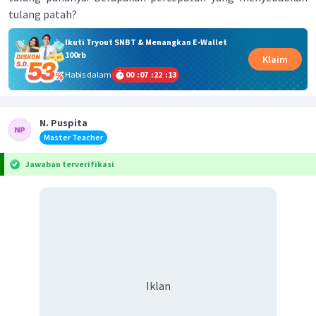
tulang patah?
Ikuti Tryout SNBT & Menangkan E-Wallet
100rb
Klaim
Habis dalam
00
:
07
:
22
:
13
N. Puspita
Master Teacher
Jawaban terverifikasi
Iklan