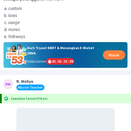
custom
laws
usage
mores
folkways
Ikuti Tryout SNBT & Menangkan E-Wallet
100rb
Klaim
Habis dalam
01
:
01
:
31
:
39
R. Wahyu
Master Teacher
Jawaban terverifikasi