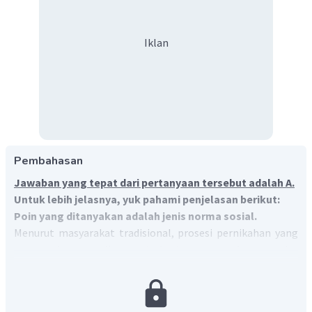
Iklan
Pembahasan
Jawaban yang tepat dari pertanyaan tersebut adalah A.
Untuk lebih jelasnya, yuk pahami penjelasan berikut:
Poin yang ditanyakan adalah jenis norma sosial.
Menurut masyarakat tradisional, prosesi pernikahan yang
menerapkan
standing party
bertentangan dengan adat
istiadat dalam upacara pernikahan. Hal ini karena terjadi
pergeseran atau perubahan makna prosesi pernikahan adat
akibat pudarnya nilai-nilai budaya dalam prosesi tersebut.