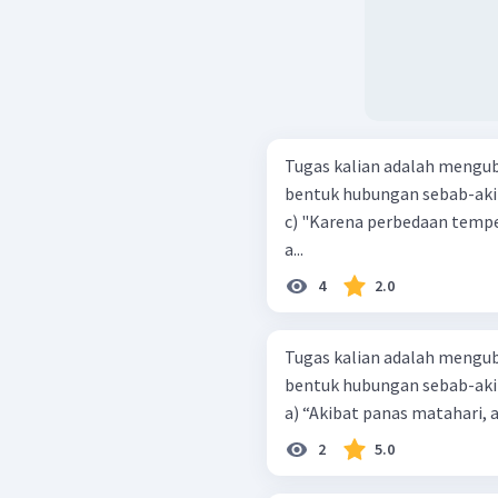
Tugas kalian adalah mengu
bentuk hubungan sebab-akiba
c) "Karena perbedaan tempe
a...
4
2.0
Tugas kalian adalah mengu
bentuk hubungan sebab-akiba
a) “Akibat panas matahari, a
2
5.0