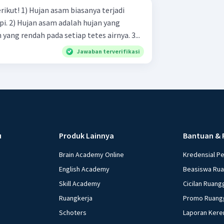
anya terjadi
n yang
mempunyai kadar keasaman yang rendah pada setiap tetes airnya. 3...
Jawaban terverifikasi
u
Produk Lainnya
Bantuan & 
Brain Academy Online
Kredensial P
English Academy
Beasiswa Ru
Skill Academy
Cicilan Ruang
Ruangkerja
Promo Ruang
Schoters
Laporan Kere