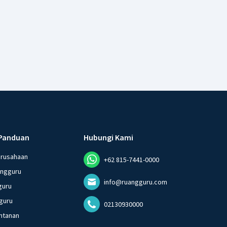
Panduan
Hubungi Kami
erusahaan
+62 815-7441-0000
angguru
info@ruangguru.com
guru
guru
02130930000
ntanan