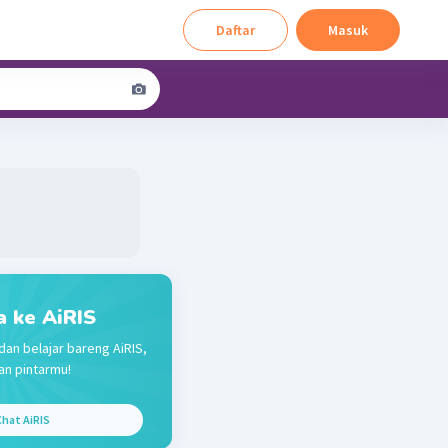
Daftar
Masuk
a ke AiRIS
dan belajar bareng AiRIS,
n pintarmu!
hat AiRIS