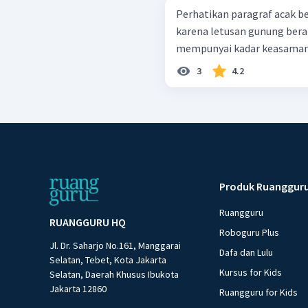
Perhatikan paragraf acak berikut! 1) Hujan asam bias
karena letusan gunung berapi. 2) Hujan asam adalah huja
3
4.2
Produk Ruanggur
Ruangguru
RUANGGURU HQ
Roboguru Plus
Jl. Dr. Saharjo No.161, Manggarai
Dafa dan Lulu
Selatan, Tebet, Kota Jakarta
Kursus for Kids
Selatan, Daerah Khusus Ibukota
Jakarta 12860
Ruangguru for Kids