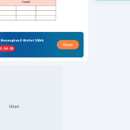
& Menangkan E-Wallet 100rb
Klaim
1
:
54
:
35
Iklan