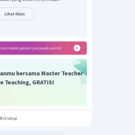
bel di atas merupakan perubahan
Lihat Iklan
iga bentuk hubungan sebab-akibat:
an kata benda.
anmu bersama Master Teacher
ive Teaching, GRATIS!
.0
(
0 rating
)