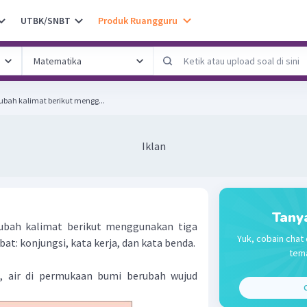
UTBK/SNBT
Produk Ruangguru
bah kalimat berikut mengg...
Iklan
Tany
ubah kalimat berikut menggunakan tiga
Yuk, cobain chat 
t: konjungsi, kata kerja, dan kata benda.
tema
i, air di permukaan bumi berubah wujud
C