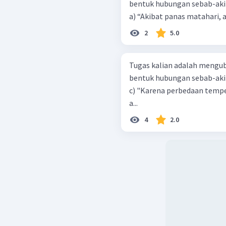
bentuk hubungan sebab-akiba
a) “Akibat panas matahari, a
2
5.0
Tugas kalian adalah mengu
bentuk hubungan sebab-akiba
c) "Karena perbedaan tempe
a...
4
2.0