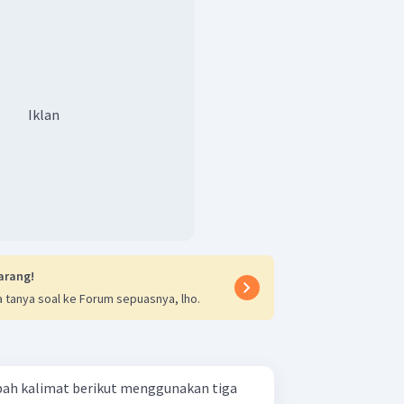
Iklan
arang!
 tanya soal ke Forum sepuasnya, lho.
bah kalimat berikut menggunakan tiga