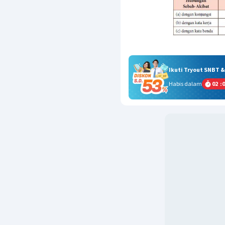
Ikuti Tryout SNBT 
Habis dalam
02
:
0