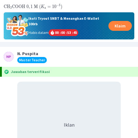
−
5
CH
COOH
0
,
1
M
(
=
1
0
)
K
3
a
Ikuti Tryout SNBT & Menangkan E-Wallet
100rb
Klaim
Habis dalam
00
:
00
:
53
:
45
N. Puspita
Master Teacher
Jawaban terverifikasi
Iklan