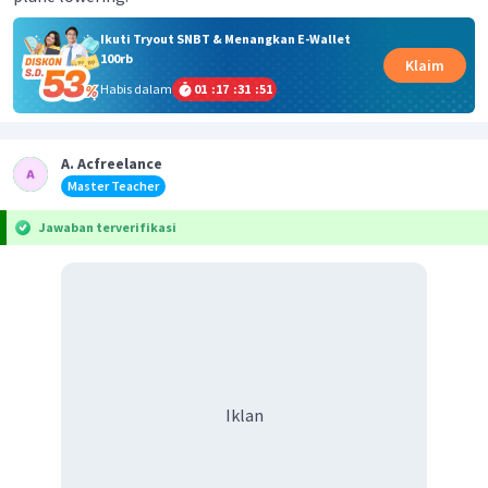
Ikuti Tryout SNBT & Menangkan E-Wallet
100rb
Klaim
Habis dalam
01
:
17
:
31
:
51
A. Acfreelance
Master Teacher
Jawaban terverifikasi
Iklan