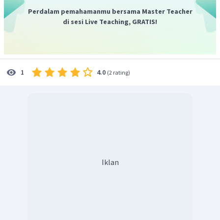
Perdalam pemahamanmu bersama Master Teacher
di sesi Live Teaching, GRATIS!
4.0
1
(
2 rating
)
Iklan