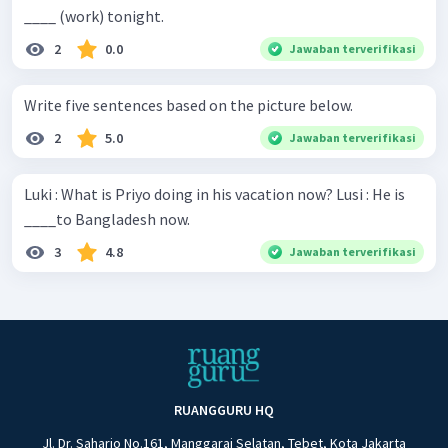
____ (work) tonight.
2
0.0
Jawaban terverifikasi
Write five sentences based on the picture below.
2
5.0
Jawaban terverifikasi
Luki : What is Priyo doing in his vacation now? Lusi : He is
____to Bangladesh now.
3
4.8
Jawaban terverifikasi
RUANGGURU HQ
Jl. Dr. Saharjo No.161, Manggarai Selatan, Tebet, Kota Jakarta