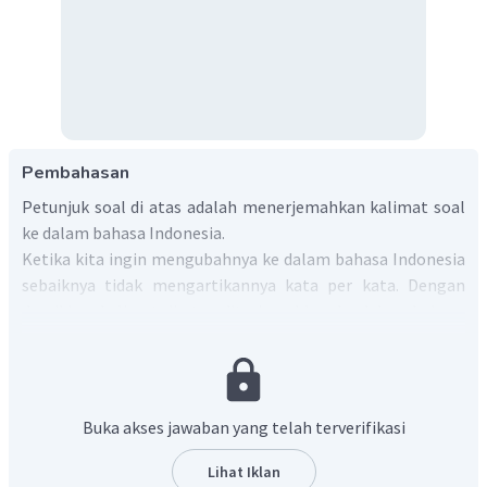
Pembahasan
Petunjuk soal di atas adalah menerjemahkan kalimat soal
ke dalam bahasa Indonesia.
Ketika kita ingin mengubahnya ke dalam bahasa Indonesia
sebaiknya tidak mengartikannya kata per kata. Dengan
demikian, kalimat di atas diterjemahkan ke dalam bahasa
Indonesia menjadi "Singa itu sedang memakan
mangsanya".
Jadi, seperti itulah jawaban untuk soal di atas.
Buka akses jawaban yang telah terverifikasi
Lihat Iklan