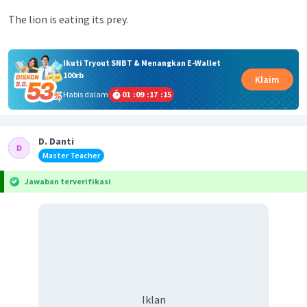
The lion is eating its prey.
Ikuti Tryout SNBT & Menangkan E-Wallet
100rb
Klaim
Habis dalam
01
:
09
:
17
:
15
D. Danti
Master Teacher
Jawaban terverifikasi
Iklan