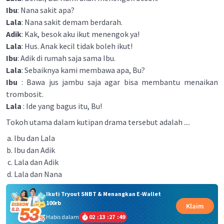
Ibu
: Nana sakit apa?
Lala
: Nana sakit demam berdarah.
Adik
: Kak, besok aku ikut menengok ya!
Lala
: Hus. Anak kecil tidak boleh ikut!
Ibu
: Adik di rumah saja sama Ibu.
Lala
: Sebaiknya kami membawa apa, Bu?
Ibu
: Bawa jus jambu saja agar bisa membantu menaikan
trombosit.
Lala
: Ide yang bagus itu, Bu!
Tokoh utama dalam kutipan drama tersebut adalah ....
Ibu dan Lala
Ibu dan Adik
Lala dan Adik
Lala dan Nana
Ikuti Tryout SNBT & Menangkan E-Wallet
100rb
Klaim
Habis dalam
02
:
13
:
27
:
49