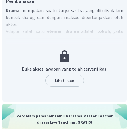
Pembahasan
Drama
merupakan suatu karya sastra yang ditulis dalam
bentuk dialog dan dengan maksud dipertunjukkan oleh
aktor.
Adapun salah satu
elemen
drama
adalah
tokoh
, yaitu
pelaku dalam cerita. Tokoh utama merupakan tokoh yang
ditonjolkan dalam sebuah cerita. Seorang tokoh cerita
dapat disebut tokoh utama karena tokoh sering muncul
dan memiliki karakter baik/jahat.
Oleh karena itu, tokoh utama dalam kutipan drama
Buka akses jawaban yang telah terverifikasi
tersebut adalah
Ibu dan Lala
karena Ibu dan Lala tokoh
yang banyak berdialog pada dialog di atas.
Lihat Iklan
Dengan demikian, jawaban yang tepat adalah A.
Perdalam pemahamanmu bersama Master Teacher
di sesi Live Teaching, GRATIS!