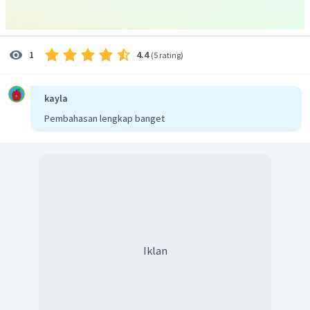
4.4
1
(
5 rating
)
kayla
Pembahasan lengkap banget
Iklan