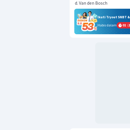
Van den Bosch
Ikuti Tryout SNBT 
Habis dalam
01
:
2