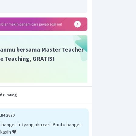
anmu bersama Master Teacher
ive Teaching, GRATIS!
.6
(
5 rating
)
IM 2870
anget Ini yang aku cari! Bantu banget
kasih ❤️