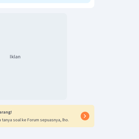
Iklan
arang!
 tanya soal ke Forum sepuasnya, lho.