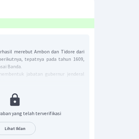
rhasil merebut Ambon dan Tidore dari
erikutnya, tepatnya pada tahun 1609,
sai Banda.
embentuk jabatan gubernur jenderal
C di Indonesia. Gubernur jenderal tetap
epada Heeren XVII. Di bawah Jan
i gubernur jenderal (1619-1623), VOC
atavia) sebagai markas besar dan pusat
 telah menguasai Jayakarta (Batavia)
aban yang telah terverifikasi
 1619. Selanjutnya, Makassar pada tahun
un 1682.
Lihat Iklan
t adalah B.