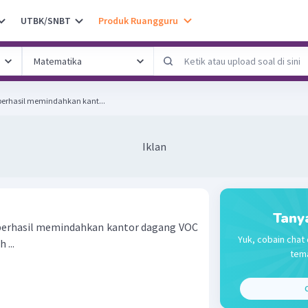
UTBK/SNBT
Produk Ruangguru
berhasil memindahkan kant...
Iklan
Tany
berhasil memindahkan kantor dagang VOC
Yuk, cobain chat 
 ...
tema
C