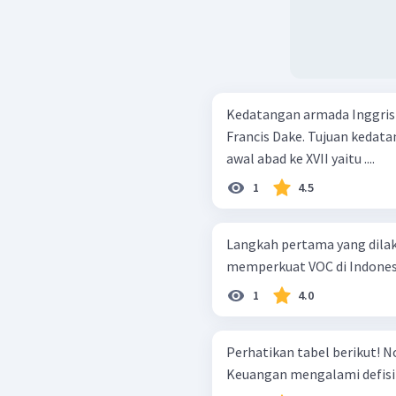
Kedatangan armada Inggris d
Francis Dake. Tujuan kedata
awal abad ke XVII yaitu ....
1
4.5
Langkah pertama yang dila
memperkuat VOC di Indonesia
1
4.0
Perhatikan tabel berikut! No. X Y 1) 2) 3) Ketidakcakapan pegawai