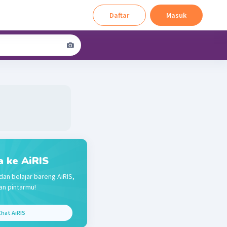
Daftar
Masuk
a ke AiRIS
dan belajar bareng AiRIS,
n pintarmu!
hat AiRIS