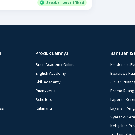
Jawaban terverifikasi
u
Produk Lainnya
Bantuan & 
Brain Academy Online
Kredensial P
English Academy
Beasiswa Ru
Skill Academy
Cicilan Ruang
Ruangkerja
Promo Ruang
Schoters
Laporan Kere
ess
Kalananti
Layanan Pen
Syarat & Ket
Kebijakan Pri
Tentang Kami