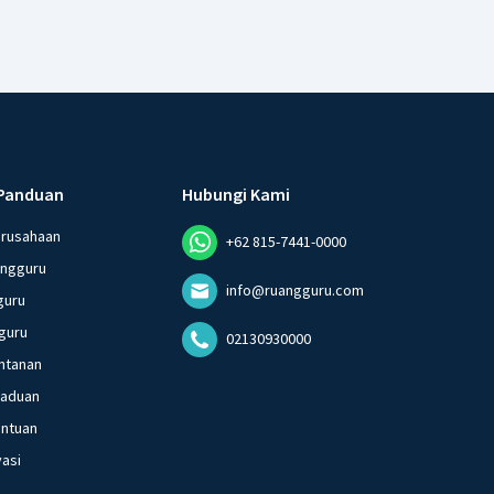
Panduan
Hubungi Kami
erusahaan
+62 815-7441-0000
angguru
info@ruangguru.com
guru
guru
02130930000
ntanan
gaduan
entuan
vasi