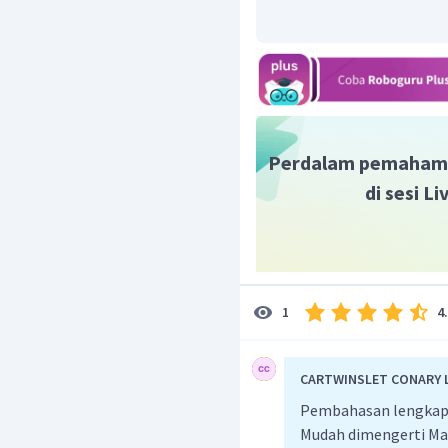
Perdalam pemaham
di sesi L
4
1
CARTWINSLET CONARY L
Pembahasan lengkap b
Mudah dimengerti Ma