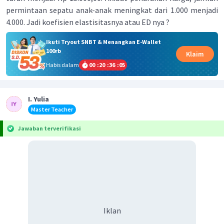
permintaan sepatu anak-anak meningkat dari 1.000 menjadi
4.000. Jadi koefisien elastisitasnya atau ED nya ?
Ikuti Tryout SNBT & Menangkan E-Wallet
100rb
Klaim
Habis dalam
00
:
20
:
36
:
05
I. Yulia
Master Teacher
Jawaban terverifikasi
Iklan