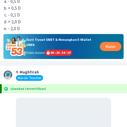
- 0,5 D
+ 0,5 D
- 0,1 D
+ 2,0 D
- 2,0 D
Ikuti Tryout SNBT & Menangkan E-Wallet
100rb
Klaim
Habis dalam
00
:
20
:
54
:
06
Y. Maghfirah
Master Teacher
Jawaban terverifikasi