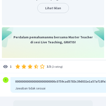
Penyelesaian:
Cacat mata miopi disebabkan karena lensa mata tak dapat
Lihat Iklan
memipih, sehingga bayangan benda yang jauh jatuh
didepan retina. Penderita rabun jauh ini dibantu dengan
lensa cekung (negatif) dengan kekuatan lensa sebagai
berikut.
Perdalam pemahamanmu bersama Master Teacher
100
=
−
P
di sesi Live Teaching, GRATIS!
200
=
−
0
,
5
dioptri
Jadi, jawaban yang tepat adalah A.
3.5
1
(
2 rating
)
0
000000000000000000000000c0759cad5783c39d031e1a57af18fe
Jawaban tidak sesuai