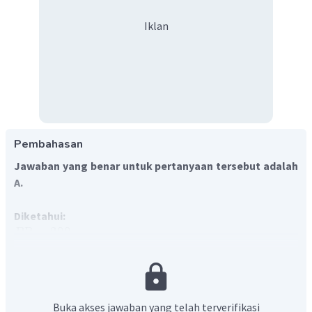
Iklan
Pembahasan
Jawaban yang benar untuk pertanyaan tersebut adalah
A.
Diketahui:
=
200
cm
PR
Ditanya:
Kekuatan lensa (
P
)?
Buka akses jawaban yang telah terverifikasi