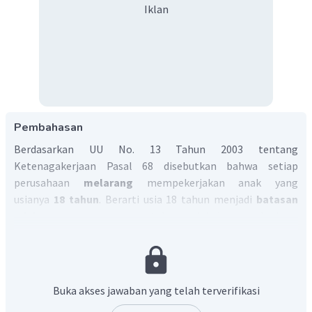
Iklan
Pembahasan
Berdasarkan UU No. 13 Tahun 2003 tentang
Ketenagakerjaan Pasal 68 disebutkan bahwa setiap
perusahaan
melarang
mempekerjakan anak yang
usianya
18 tahun
. Berarti usia 18 tahun menjadi
batasan
minimum
seseorang untuk melakukan pekerjaan.
Sedangkan usia produktif di Indonesia sendiri dimulai sejak
usia 15 tahun hingga 64 tahun.
Jadi, jawaban yang sesuai adalah D.
Buka akses jawaban yang telah terverifikasi