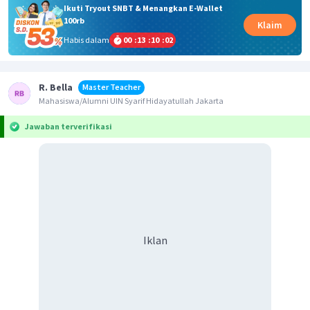
Ikuti Tryout SNBT & Menangkan E-Wallet
100rb
Klaim
Habis dalam
00
:
13
:
10
:
02
R. Bella
Master Teacher
Mahasiswa/Alumni UIN Syarif Hidayatullah Jakarta
Jawaban terverifikasi
Iklan