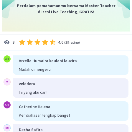
Perdalam pemahamanmu bersama Master Teacher
di sesi Live Teaching, GRATIS!
4.6
3
(
29 rating
)
AH
Arzella Humaira kaulani lauzira
Mudah dimengerti
velddora
Ini yang aku cari!
CH
Catherine Helena
Pembahasan lengkap banget
Decha Safira