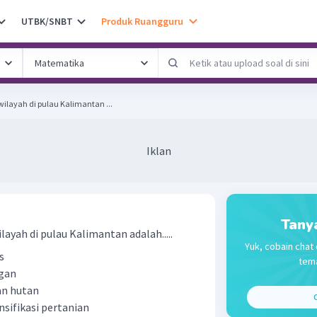
UTBK/SNBT
Produk Ruangguru
layah di pulau Kalimantan ...
Iklan
Tany
yah di pulau Kalimantan adalah.....
Yuk, cobain chat 
s
tema
gan
an hutan
C
sifikasi pertanian