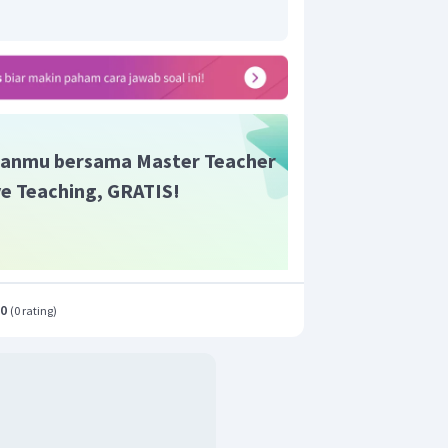
anmu bersama Master Teacher
ive Teaching, GRATIS!
.0
(
0 rating
)