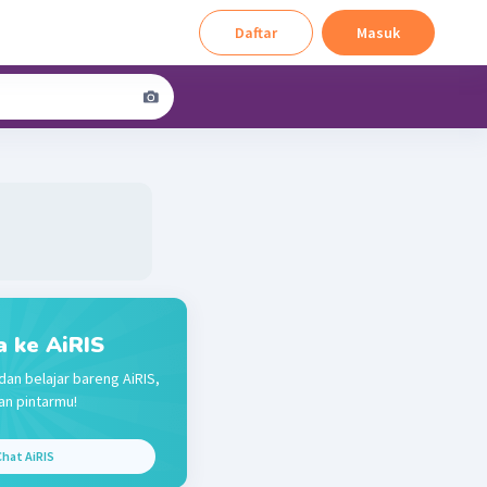
Daftar
Masuk
a ke AiRIS
dan belajar bareng AiRIS,
n pintarmu!
hat AiRIS