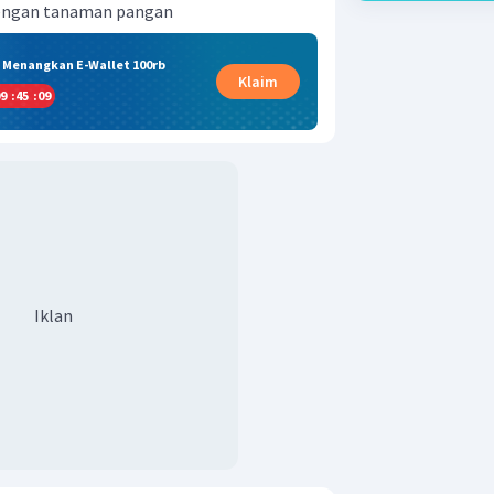
 dengan tanaman pangan
& Menangkan E-Wallet 100rb
Klaim
9
:
45
:
08
Iklan