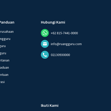
Panduan
Hubungi Kami
erusahaan
+62 815-7441-0000
angguru
info@ruangguru.com
guru
guru
02130930000
ntanan
gaduan
entuan
vasi
Ikuti Kami