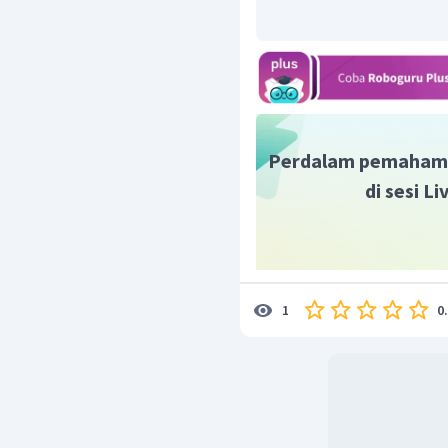
Perdalam pemaham
di sesi L
0
1