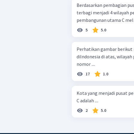
Berdasarkan pembagian pus
terbagi menjadi 4 wilayah p
pembangunan utama C melip
5
5.0
Perhatikan gambar berikut ini! Dari peta wilayah pemb
diIndonesia di atas, wilay
nomor ....
17
1.0
Kota yang menjadi pusat 
C adalah ....
2
5.0