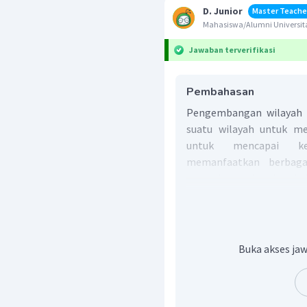
D. Junior
Master Teache
Mahasiswa/Alumni Universit
Jawaban terverifikasi
Pembahasan
Pengembangan wilayah
suatu wilayah untuk m
untuk mencapai kes
memanfaatkan berbaga
manusia, sumber daya ke
prasarana fisik secara e
tindakan pengembangan 
pendirian pabrik kay
tersedia di pulau Kal
Buka akses jaw
tersebut.
Jadi, jawaban yang bena