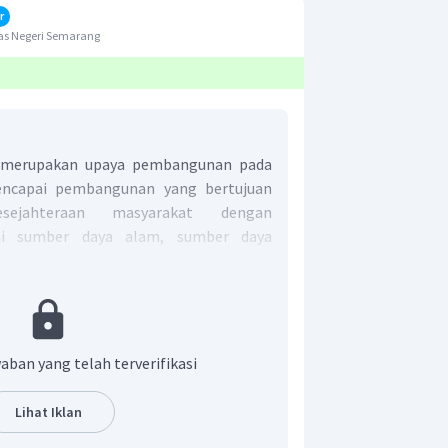
r
as Negeri Semarang
 merupakan upaya pembangunan pada
encapai pembangunan yang bertujuan
ejahteraan masyarakat dengan
i sumber daya alam, sumber daya
lembagaan, sumber daya teknologi dan
fektif.
Berdasarkan pilihan jawaban,
wilayah di pulau Kalimantan adalah
u lapis. Banyak sumber daya yang
imantan untuk pengembangan produk
aban yang telah terverifikasi
r adalah A.
Lihat Iklan