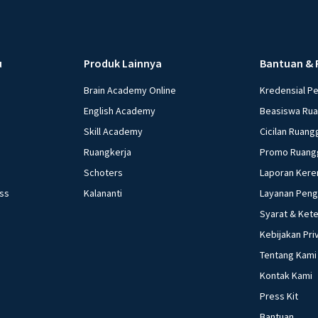
u
Produk Lainnya
Bantuan & 
Brain Academy Online
Kredensial P
English Academy
Beasiswa Ru
Skill Academy
Cicilan Ruang
Ruangkerja
Promo Ruang
Schoters
Laporan Kere
ess
Kalananti
Layanan Pen
Syarat & Ket
Kebijakan Pri
Tentang Kami
Kontak Kami
Press Kit
Bantuan