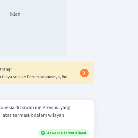
Iklan
arang!
 tanya soal ke Forum sepuasnya, lho.
 bawah ini! Provinsi yang
di atas termasuk dalam wilayah
Jawaban terverifikasi