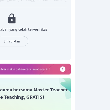
ai tinggi 2.986 meter.
t adalah D.
aban yang telah terverifikasi
Lihat Iklan
anmu bersama Master Teacher
ive Teaching, GRATIS!