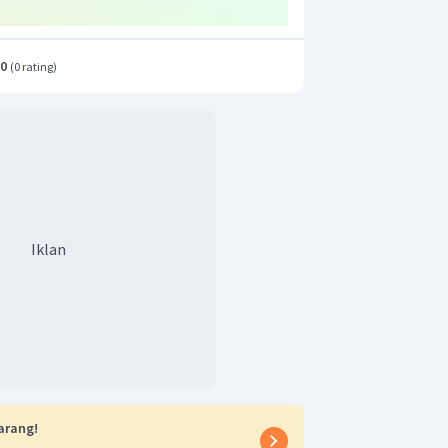
.0
(
0 rating
)
Iklan
arang!