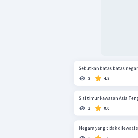
Sebutkan batas batas nega
3
4.8
Sisi timur kawasan Asia Te
1
0.0
Negara yang tidak dilewati s