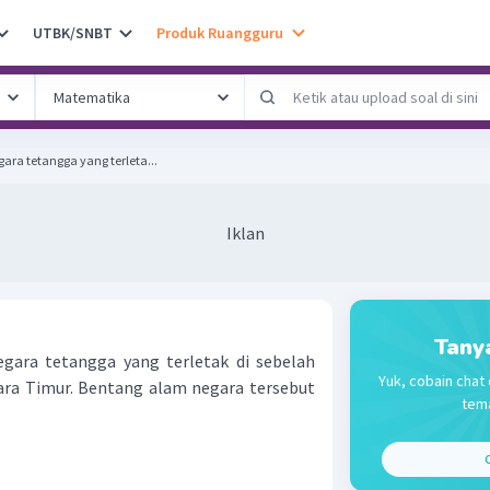
UTBK/SNBT
Produk Ruangguru
ra tetangga yang terleta...
Iklan
Tany
gara tetangga yang terletak di sebelah
Yuk, cobain chat 
ara Timur. Bentang alam negara tersebut
tema
..
C