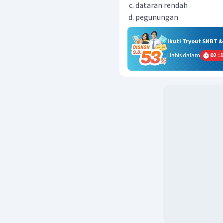
dataran rendah
pegunungan
Ikuti Tryout SNBT 
Habis dalam
02
:
1