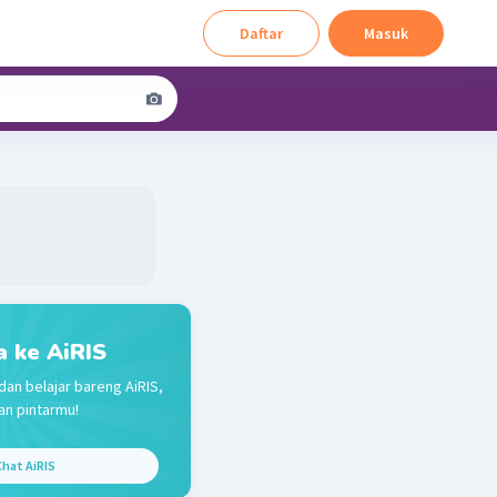
Daftar
Masuk
a ke AiRIS
dan belajar bareng AiRIS,
n pintarmu!
hat AiRIS