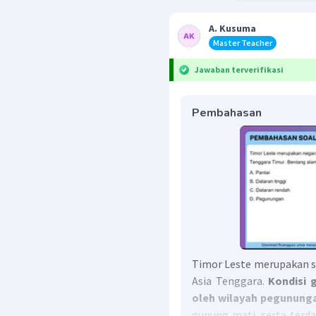
A. Kusuma
Master Teacher
Jawaban terverifikasi
Pembahasan
Timor Leste merupakan sa
Asia Tenggara.
Kondisi g
oleh wilayah pegunung
gunung mati, serta terd