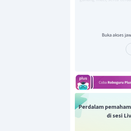
Tata Mailau yang mempuny
Jadi, jawaban yang tepa
Buka akses jaw
Perdalam pemaham
di sesi L