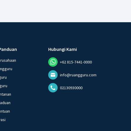
Panduan
Hubungi Kami
erusahaan
+62 815-7441-0000
angguru
info@ruangguru.com
guru
guru
02130930000
ntanan
gaduan
entuan
vasi