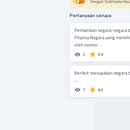
Dengan Gold kamu bisa
Pertanyaan serupa
Perhatikan negara-negara di bawah ini! Malaysi
Filipina Negara yang memiliki flora dan fauna endemik ditunjukan
oleh nomor ....
1
5.0
Berikut merupakan negara t
....
7
4.2