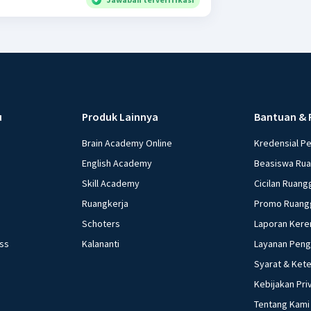
u
Produk Lainnya
Bantuan & 
Brain Academy Online
Kredensial P
English Academy
Beasiswa Ru
Skill Academy
Cicilan Ruang
Ruangkerja
Promo Ruang
Schoters
Laporan Kere
ess
Kalananti
Layanan Pen
Syarat & Ket
Kebijakan Pri
Tentang Kami