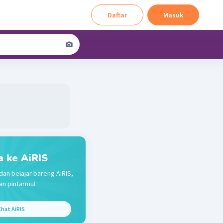
Daftar
Masuk
a ke AiRIS
dan belajar bareng AiRIS,
n pintarmu!
hat AiRIS