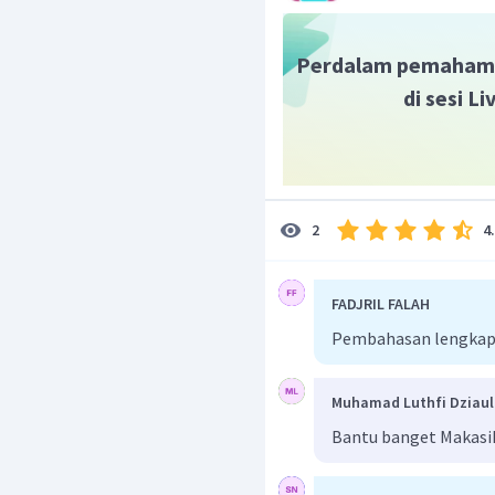
Perdalam pemaham
di sesi L
4
2
FADJRIL FALAH
Pembahasan lengkap
Muhamad Luthfi Dziau
Bantu banget Makasi