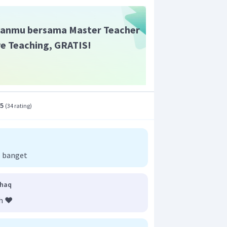
anmu bersama Master Teacher
ive Teaching, GRATIS!
.5
(
34 rating
)
 banget
lhaq
h ❤️