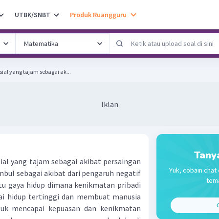
UTBK/SNBT
Produk Ruangguru
al yang tajam sebagai ak...
Iklan
Tany
al yang tajam sebagai akibat persaingan
Yuk, cobain chat 
mbul sebagai akibat dari pengaruh negatif
tema
aitu gaya hidup dimana kenikmatan pribadi
lai hidup tertinggi dan membuat manusia
C
tuk mencapai kepuasan dan kenikmatan