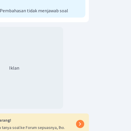
i Pembahasan tidak menjawab soal
Iklan
arang!
 tanya soal ke Forum sepuasnya, lho.