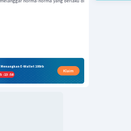
 melanggar norma-norma yang berlaku di
& Menangkan E-Wallet 100rb
Klaim
5
:
13
:
57