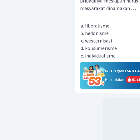
pribadinya meskipun harus
masyarakat dinamakan …
liberalisme
hedonisme
westernisasi
konsumerisme
individualisme
Ikuti Tryout SNBT 
Habis dalam
01
:
1