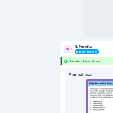
N. Puspita
Master Teacher
Jawaban terverifikasi
Pembahasan