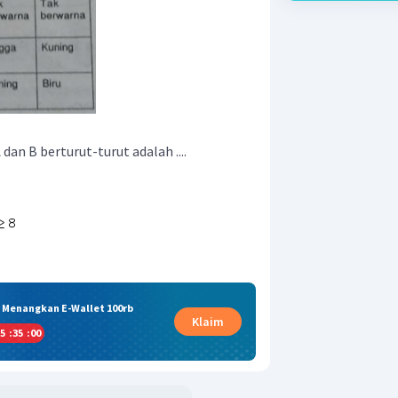
dan B berturut-turut adalah ....
& Menangkan E-Wallet 100rb
Klaim
5
:
34
:
59