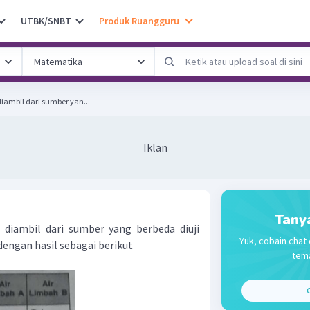
UTBK/SNBT
Produk Ruangguru
diambil dari sumber yan...
Iklan
Tany
 diambil dari sumber yang berbeda diuji
Yuk, cobain chat 
engan hasil sebagai berikut
tema
C