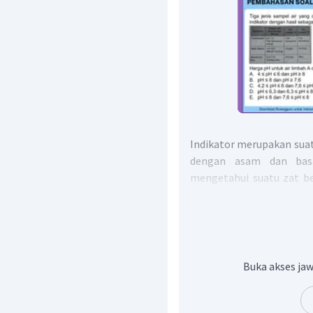
Indikator merupakan sua
dengan asam dan basa.
mengetahui suatu zat be
basa yang digunakan pad
indikator universal dan t
Oleh karena itu, kita
limbah menggunakan gari
oleh daerah yang ketiga i
Buka akses jaw
Limbah A: