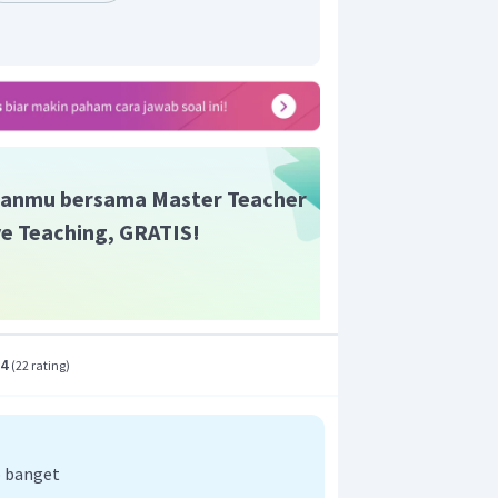
anmu bersama Master Teacher
ive Teaching, GRATIS!
.4
(
22 rating
)
ka jawaban yang tepat adalah pH
 banget