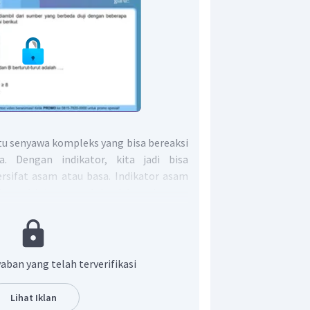
tu senyawa kompleks yang bisa bereaksi
 Dengan indikator, kita jadi bisa
rsifat asam atau basa. Indikator asam
a soal ini termasuk ke dalam larutan
idak hanya satu larutan yang digunakan.
 dapat menentukan rentang pH kedua
s bilangan pH. Rentang pH ditunjukkan
ndikatornya beririsan.
aban yang telah terverifikasi
Lihat Iklan