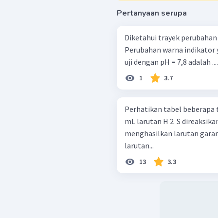
Pertanyaan serupa
Diketahui trayek perubahan 
Perubahan warna indikator ya
uji dengan pH = 7,8 adalah ....
1
3.7
Perhatikan tabel beberapa trayek 
mL larutan H 2 ​ S direaksi
menghasilkan larutan garam 
larutan...
13
3.3