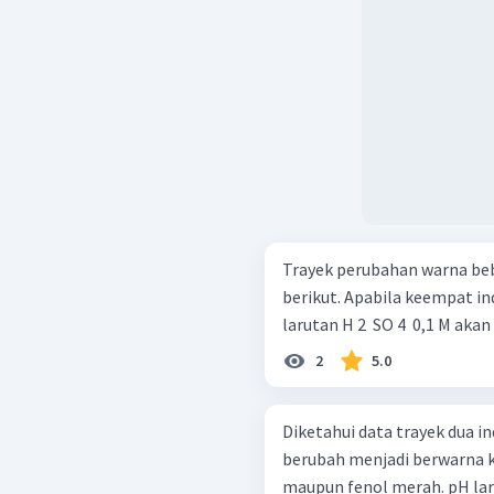
Trayek perubahan warna beb
berikut. Apabila keempat indikator tersebut digunakan untuk menguji
larutan H 2 ​ SO 4 ​ 0,1 M ak
2
5.0
Diketahui data trayek dua indikato
berubah menjadi berwarna ku
maupun fenol merah. pH laru