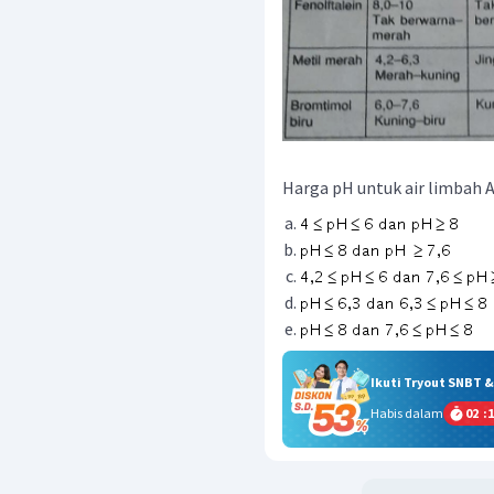
Harga pH untuk air limbah A 
Ikuti Tryout SNBT 
Habis dalam
02
:
1