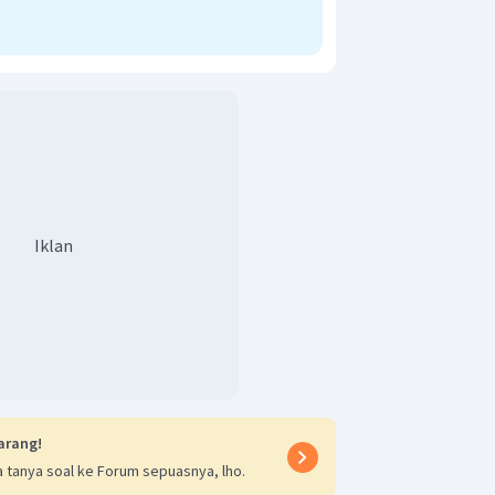
dan pH limbah B yaitu
.
Iklan
arang!
 tanya soal ke Forum sepuasnya, lho.