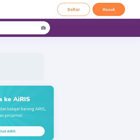
Daftar
Masuk
a ke AiRIS
dan belajar bareng AiRIS,
n pintarmu!
hat AiRIS