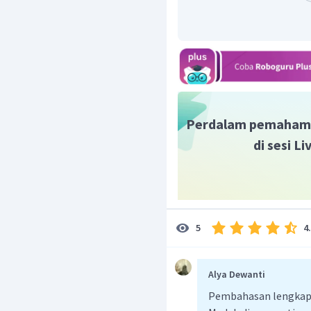
Perdalam pemaham
Limbah B:
di sesi L
4
5
Alya Dewanti
Dengan demikian, ma
Pembahasan lengkap