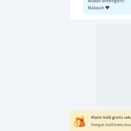
limbah A yaitu
Mudah dimengerti
Makasih ❤️
Klaim Gold gratis sek
Dengan Gold kamu bisa