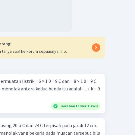
(
)
)
(
)
2
2
−
2
−
2
(
2
×
1
0
)
(
3
×
1
0
)
(
)
−
9
−
9
4
×
1
0
9
×
1
0
9
−
9
0
1
×
1
0
−
)
(
)
−
4
−
4
(
4
×
1
0
)
(
9
×
1
0
)
9
−
9
−
5
−
5
0
1
×
1
0
1
×
1
0
−
1
×
1
0
)
(
)
(
)
9
−
6
0
5
×
1
0
(
0
)
)
(
)
nnya adalah 0 N
.
arang!
 tanya soal ke Forum sepuasnya, lho.
uatan listrik − 6 × 1 0 − 9 C dan − 8 × 1 0 − 9 C
-menolak antara kedua benda itu adalah .... ( k = 9
Jawaban terverifikasi
ing 20 μ C dan 24 C terpisah pada jarak 12 cm.
 menolak yang bekerja pada muatan tersebut bila