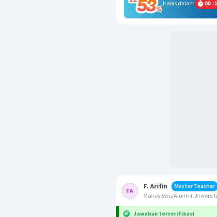
Habis dalam
00
:
1
F. Arifin
Master Teacher
Mahasiswa/Alumni Universita
Jawaban terverifikasi