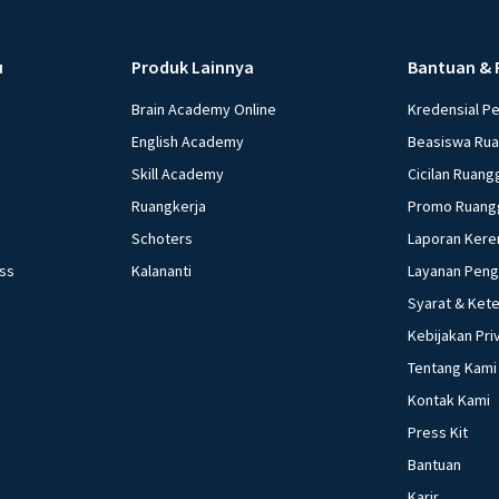
u
Produk Lainnya
Bantuan & 
Brain Academy Online
Kredensial P
English Academy
Beasiswa Ru
Skill Academy
Cicilan Ruang
Ruangkerja
Promo Ruang
Schoters
Laporan Kere
ess
Kalananti
Layanan Pen
Syarat & Ket
Kebijakan Pri
Tentang Kami
Kontak Kami
Press Kit
Bantuan
Karir