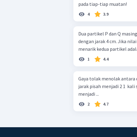
pada tiap-tiap muatan!
4
3.9
Dua partikel P dan Q masin
dengan jarak 4 cm. Jika nilai
menarik kedua partikel adala
1
4.4
Gaya tolak menolak antara d
jarak pisah menjadi 2 1 ​ ka
menjadi ...
2
4.7