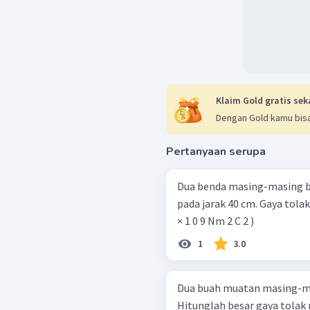
(
=
9
×
1
(
=
9
×
1
(
=
9
×
1
(
=
0
N
Oleh karena itu, jawaba
Klaim Gold gratis sek
Dengan Gold kamu bisa
Pertanyaan serupa
Dua benda masing-masing berm
pada jarak 40 cm. Gaya tolak
× 1 0 9 Nm 2 C 2 )
1
3.0
Dua buah muatan masing-mas
Hitunglah besar gaya tolak