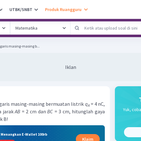
UTBK/SNBT
Produk Ruangguru
segaris masing-masing b...
Iklan
segaris masing-masing bermuatan listrik
q
= 4 nC,
A
Yuk, coba
a jarak
AB
= 2 cm dan
BC
= 3 cm, hitunglah gaya
ik B!
& Menangkan E-Wallet 100rb
Klaim