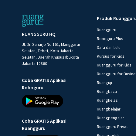
Produk Ruanggur
Ruangguru
RUANGGURU HQ
Roboguru Plus
Jl. Dr. Saharjo No.161, Manggarai
Dafa dan Lulu
Selatan, Tebet, Kota Jakarta
Kursus for Kids
Selatan, Daerah Khusus Ibukota
Jakarta 12860
Ruangguru for Kids
Ruangguru for Busin
Coba GRATIS Aplikasi
Ruanguji
Roboguru
Ruangbaca
Ruangkelas
Ruangbelajar
Ruangpengajar
Coba GRATIS Aplikasi
Ruangguru Privat
Ruangguru
Ruangpeduli