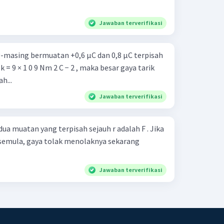
Jawaban terverifikasi
g-masing bermuatan +0,6 μC dan 0,8 μC terpisah
 k = 9 × 1 0 9 Nm 2 C − 2 , maka besar gaya tarik
h...
Jawaban terverifikasi
ua muatan yang terpisah sejauh r adalah F . Jika
li semula, gaya tolak menolaknya sekarang
Jawaban terverifikasi