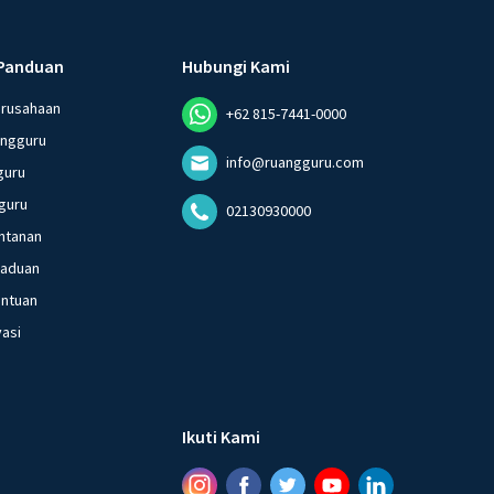
Panduan
Hubungi Kami
erusahaan
+62 815-7441-0000
angguru
info@ruangguru.com
guru
guru
02130930000
ntanan
gaduan
entuan
vasi
Ikuti Kami