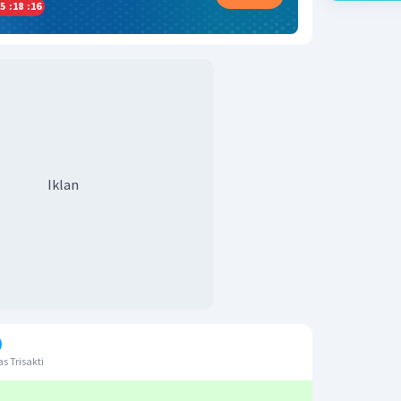
5
:
18
:
15
Iklan
s Trisakti