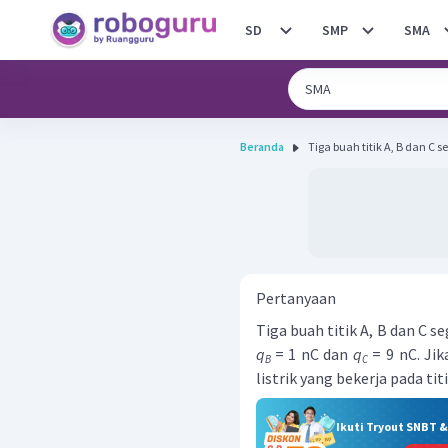
SD
SMP
SMA
Beranda
Tiga buah titik A, B dan C 
Pertanyaan
Tiga buah titik A, B dan C 
q
= 1 nC dan
q
= 9 nC. Jik
B
C
listrik yang bekerja pada tit
Ikuti Tryout SNBT 