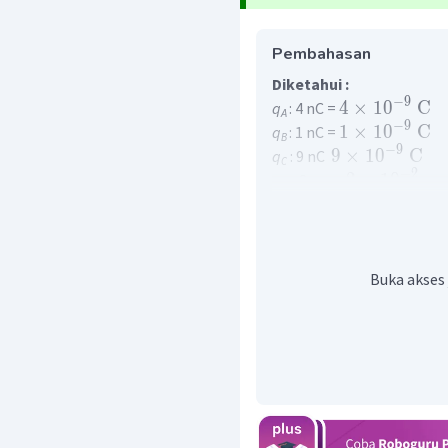
Pembahasan
Diketahui :
−
9
4
×
1
0
C
q
: 4 nC =
A
−
9
1
×
1
0
C
q
: 1 nC =
B
−
9
9
×
1
0
C
q
: 9 nC
C
−
2
2
×
1
0
m
r
: 2 cm =
AB
−
2
3
×
1
0
m
r
: 3 cm =
BC
2
9
2
9
×
1
0
Nm
/
C
K
:
Ditanyakan :
F
... ?
B
Jawab
Buka akses 
Gaya Coulumb dapat di ca
k
q
q
1
2
=
atau
F
F
C
C
2
r
dimana :
F
= Gaya Coulomb (N)
C
q
= muatan 1
1
q
= muatan 2
2