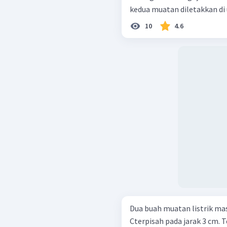
kedua muatan diletakkan di u
10
4.6
Dua buah muatan listrik mas
Cterpisah pada jarak 3 cm.