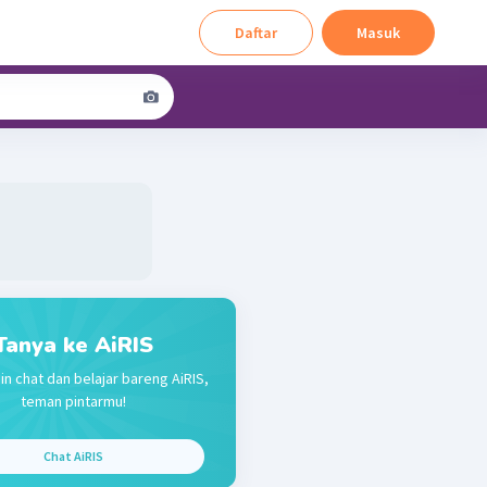
Daftar
Masuk
Tanya ke AiRIS
in chat dan belajar bareng AiRIS,
teman pintarmu!
Chat AiRIS