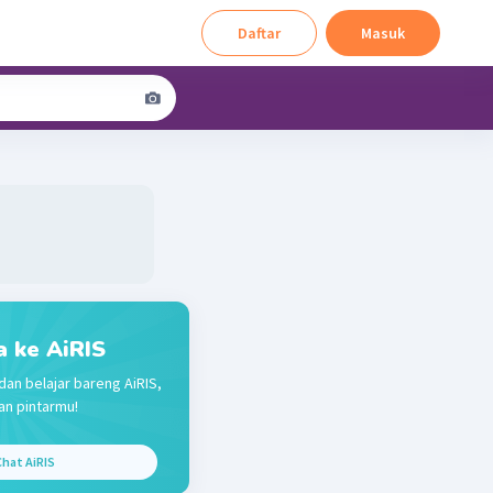
Daftar
Masuk
a ke AiRIS
dan belajar bareng AiRIS,
n pintarmu!
hat AiRIS