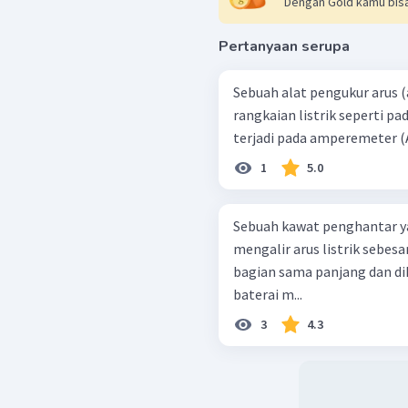
Dengan Gold kamu bisa
Pertanyaan serupa
Sebuah alat pengukur arus
rangkaian listrik seperti pa
1
5.0
Sebuah kawat penghantar y
mengalir arus listrik sebesa
bagian sama panjang dan di
baterai m...
3
4.3