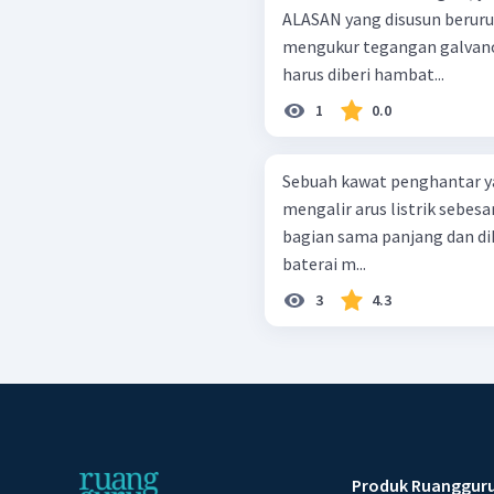
ALASAN yang disusun berurutan. Agar dapat digunak
mengukur tegangan galvan
harus diberi hambat...
1
0.0
Sebuah kawat penghantar y
mengalir arus listrik sebesa
bagian sama panjang dan di
baterai m...
3
4.3
Produk Ruanggur