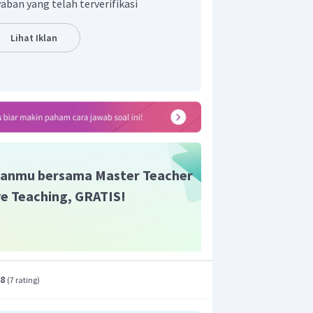
aban yang telah terverifikasi
2Ω
+
0
,
8Ω
Lihat Iklan
r adalah B
anmu bersama Master Teacher
ive Teaching, GRATIS!
.8
(
7 rating
)