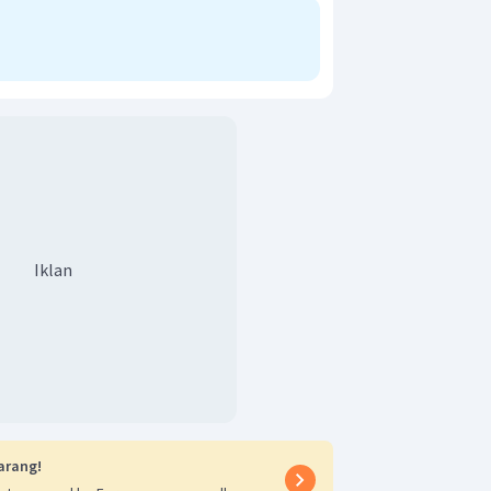
Iklan
arang!