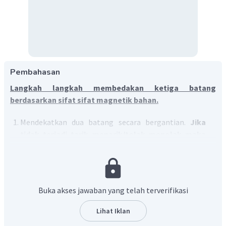
Pembahasan
Langkah langkah membedakan ketiga batang
berdasarkan sifat sifat magnetik bahan.
Mendekatkan dua batang secara bergantian.
Jika
tidak terjadi tarik menarik/tolak menolak maka
kemungkinan itu bahan magnetik dengan bahan
bukan magnetik.
Kemudian mendekatkan salah satunya dengan
batang yang lainnya.
Jika ada yang
Buka akses jawaban yang telah terverifikasi
tertarik tertolak, maka bahan tersebut
merupakan bahan magnetik dengan magnet.
Lihat Iklan
Mendekatkan batang dengan salah satu batang yang