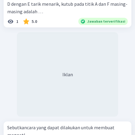
D dengan E tarik menarik, kutub pada titik A dan F masing-
masing adalah …
1
5.0
Jawaban terverifikasi
Iklan
Sebutkancara yang dapat dilakukan untuk membuat