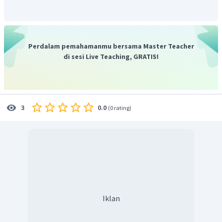
diduga magnet atau benda dengan bahan magnetik,
dan melihat reaksinya.
Jika tidak ditarik, maka
salah satu batangnya adalah bukan benda
magnetik.
Perdalam pemahamanmu bersama Master Teacher
di sesi Live Teaching, GRATIS!
0.0
3
(
0 rating
)
Iklan