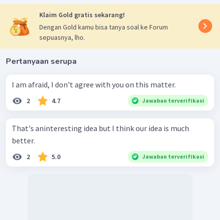
Klaim Gold gratis sekarang!
Dengan Gold kamu bisa tanya soal ke Forum
sepuasnya, lho.
Pertanyaan serupa
I am afraid, I don't agree with you on this matter.
2
4.7
Jawaban terverifikasi
That's aninteresting idea but I think our idea is much
better.
2
5.0
Jawaban terverifikasi