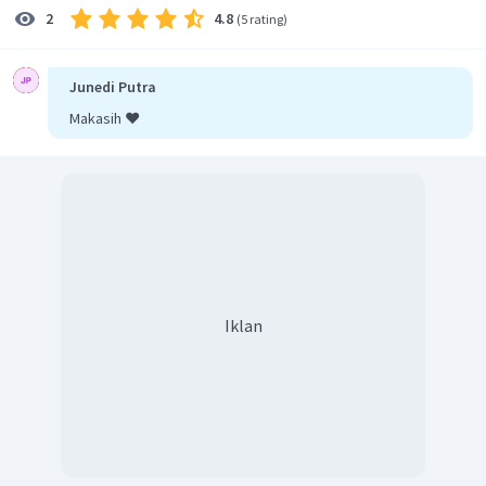
4.8
2
(
5 rating
)
Junedi Putra
Makasih ❤️
Iklan