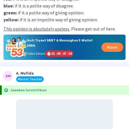
blue:
if it is a polite way of disagree.
green:
if it a polite way of giving opinion.
yellow:
if it is an impolite way of giving opinion.
This opinion is absolutely useless
. Please get out of here.
Ikuti Tryout SNBT & Menangkan E-Wallet
100rb
Klaim
Habis dalam
01
:
08
:
47
:
36
A. Mufida
Master Teacher
Jawaban terverifikasi