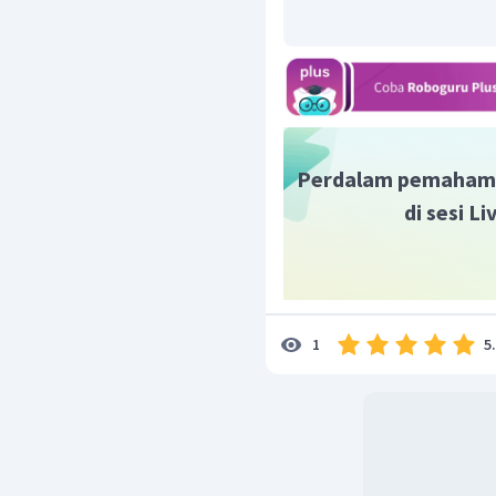
Perdalam pemaham
di sesi L
5
1