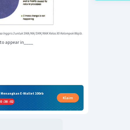
sa Inggris 3 untuk SMA/MA/SMK/MAK Kelas XII Kelompok Wajib.
y to appear in____
& Menangkan E-Wallet 100rb
Klaim
0
:
38
:
01