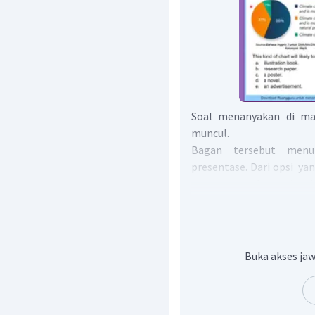
Soal menanyakan di man
muncul.
Bagan tersebut menun
presentase. Dari opsi ya
menampung bagan hasil s
"paper penelitian".
Jadi, jawaban yang ben
Buka akses jaw