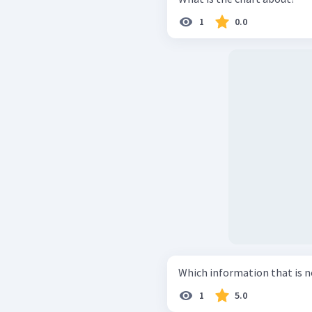
1
0.0
Which information that is no
1
5.0