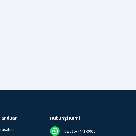
Panduan
Hubungi Kami
erusahaan
+62 815-7441-0000