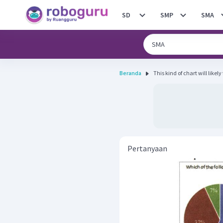
SD
SMP
SMA
Beranda
This kind of chart will likel
Pertanyaan