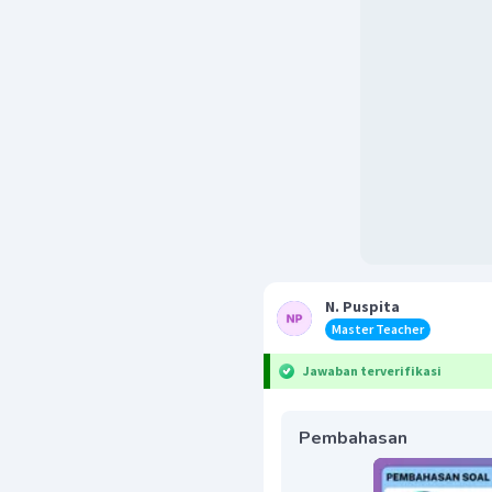
N. Puspita
Master Teacher
Jawaban terverifikasi
Pembahasan