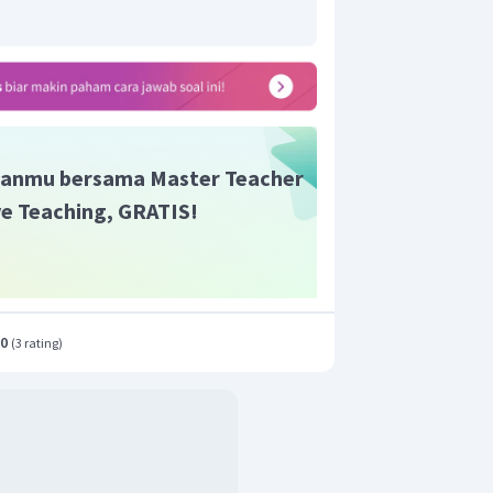
anmu bersama Master Teacher
ive Teaching, GRATIS!
.0
(
3 rating
)