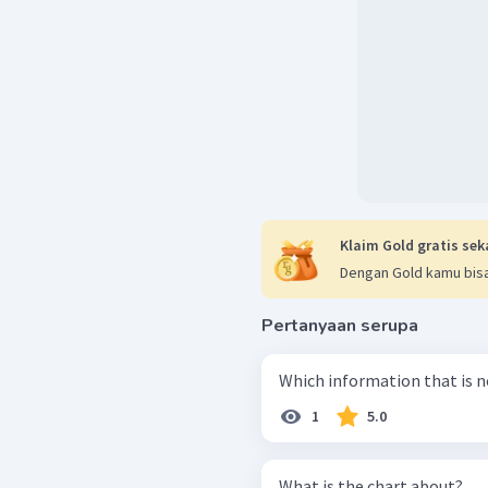
Klaim Gold gratis sek
Dengan Gold kamu bisa
Pertanyaan serupa
Which information that is no
1
5.0
What is the chart about?