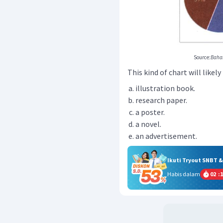
Source
:Baha
This kind of chart will likel
illustration book.
research paper.
a poster.
a novel.
an advertisement.
Ikuti Tryout SNBT 
Habis dalam
02
:
1