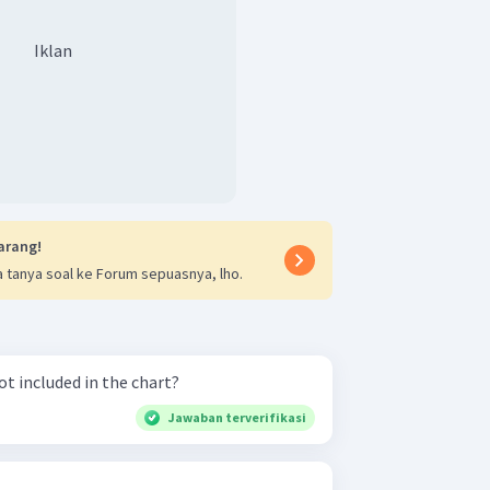
Iklan
arang!
 tanya soal ke Forum sepuasnya, lho.
t included in the chart?
Jawaban terverifikasi