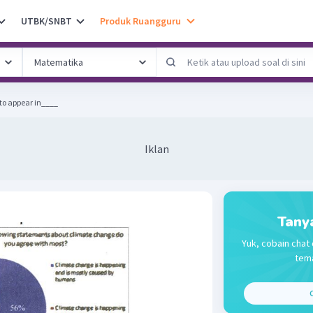
UTBK/SNBT
Produk Ruangguru
y to appear in____
Iklan
Tany
Yuk, cobain chat 
tema
C