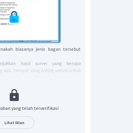
akah biasanya jenis bagan tersebut
jukkan hasil survei yang berupa
ng ada, tempat yang paling sesuai untuk
urvei ini adalah
"research paper"
atau
ar adalah
"research paper"
(B).
aban yang telah terverifikasi
Lihat Iklan