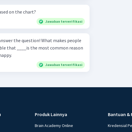
ased on the chart?
Jawaban terverifikasi
 question! What makes people
happy.
Jawaban terverifikasi
u
Produk Lainnya
Bantuan & 
Brain Academy Online
Kredensial P