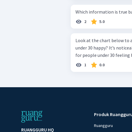
Which information is true b
2
5.0
Look at the chart below to answer the
under 30 happy? It’s noticeable that ____is the most common reason
for people under 30 feeling 
1
0.0
Produk Ruanggur
Ruangguru
RUANGGURU HQ