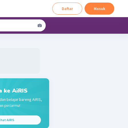
Daftar
Masuk
a ke AiRIS
dan belajar bareng AiRIS,
n pintarmu!
hat AiRIS