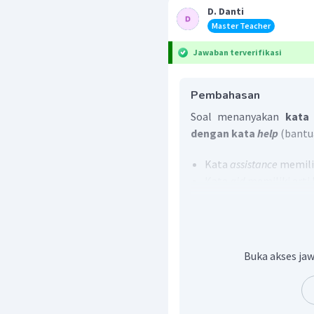
D. Danti
Master Teacher
Jawaban terverifikasi
Pembahasan
Soal menanyakan
kata
dengan kata
help
(bantu
Kata
assistance
memili
Kata
aid
memiliki arti
Kata
service
memiliki a
Kata
hand
berarti t
terdapat bahasa kia
sebagai "bantuan", sep
Buka akses jaw
hand
" yang berarti "
Kata
succor
memiliki a
Berdasarkan hal terse