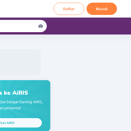
Daftar
Masuk
a ke AiRIS
dan belajar bareng AiRIS,
n pintarmu!
hat AiRIS