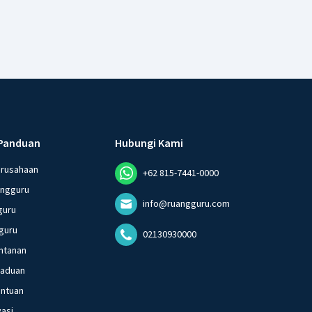
Panduan
Hubungi Kami
erusahaan
+62 815-7441-0000
angguru
info@ruangguru.com
guru
guru
02130930000
ntanan
gaduan
entuan
vasi