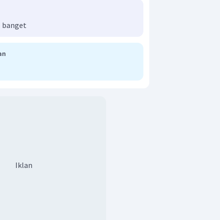
 banget
an
Iklan