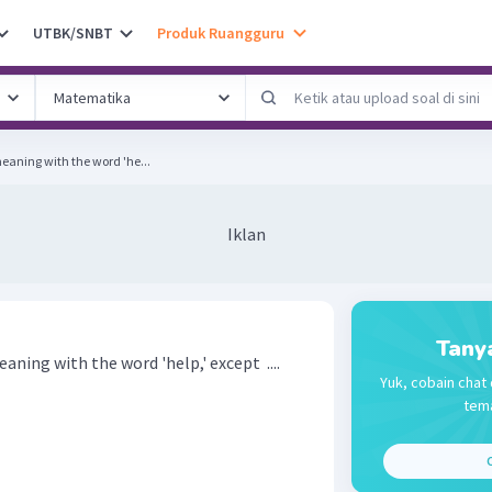
UTBK/SNBT
Produk Ruangguru
eaning with the word 'he...
Iklan
Tany
ning with the word 'help,' except ....
Yuk, cobain chat 
tema
C