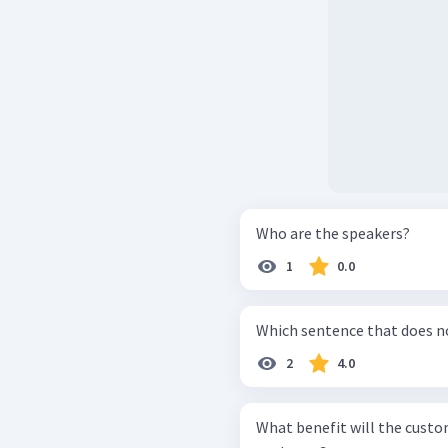
Who are the speakers?
1
0.0
Which sentence that does no
2
4.0
What benefit will the custo