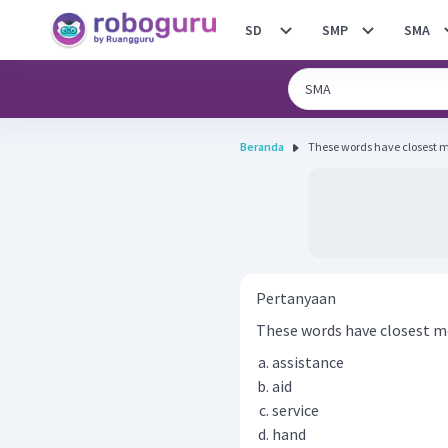
SD
SMP
SMA
Beranda
These words have closest m
Pertanyaan
These words have closest mea
assistance
aid
service
hand