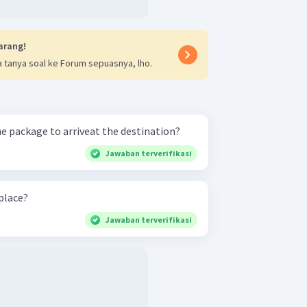
arang!
 tanya soal ke Forum sepuasnya, lho.
he package to arriveat the destination?
Jawaban terverifikasi
place?
Jawaban terverifikasi