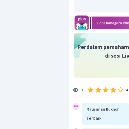
serupa dengan
help
adala
Jadi, jawaban yang tepa
Perdalam pemaham
di sesi L
4
1
Mausanan Buknoni
Terbaik