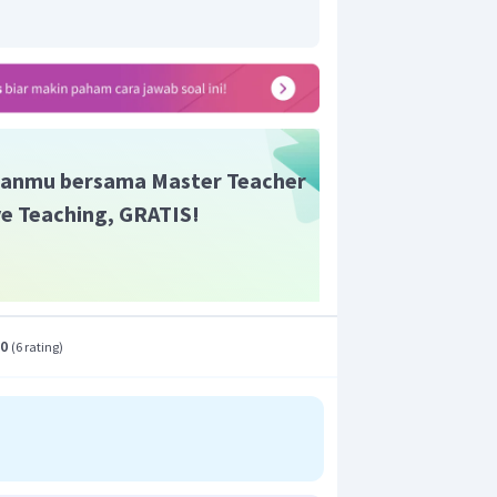
h
service
.
t adalah C.
anmu bersama Master Teacher
ive Teaching, GRATIS!
.0
(
6 rating
)