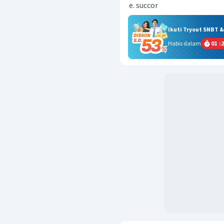
succor
Ikuti Tryout SNBT 
Habis dalam
01
:
2