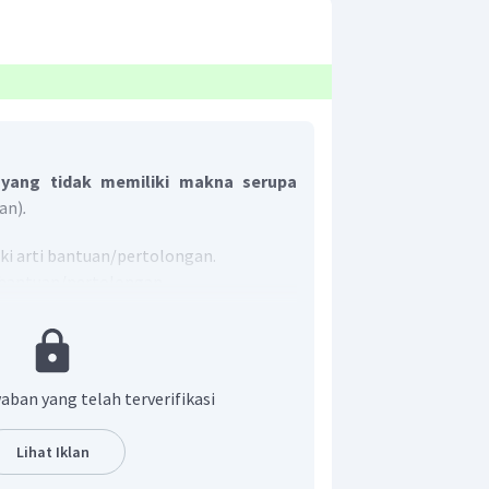
 yang tidak memiliki makna serupa
an)
.
ki arti bantuan/pertolongan.
 bantuan/pertolongan.
rti layanan.
angan. Namun, dalam bahasa Inggris
san dimana
hand
juga dapat diartikan
erti dalam kalimat "
Let me give you a
aban yang telah terverifikasi
izinkan aku membantumu."
rti bantuan.
Lihat Iklan
but, kata yang
tidak
memiliki makna