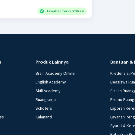
Jawaban terverifikasi
u
Produk Lainnya
Bantuan & 
Brain Academy Online
Kredensial P
English Academy
Beasiswa Ru
Skill Academy
Cicilan Ruang
Ruangkerja
Promo Ruang
Schoters
Laporan Kere
ess
Kalananti
Layanan Pen
Syarat & Ket
Kebijakan Pri