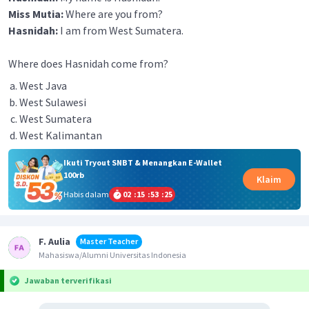
Miss Mutia:
Where are you from?
Hasnidah:
I am from West Sumatera.
Where does Hasnidah come from?
West Java
West Sulawesi
West Sumatera
West Kalimantan
Ikuti Tryout SNBT & Menangkan E-Wallet
100rb
Klaim
Habis dalam
02
:
15
:
53
:
25
F. Aulia
Master Teacher
Mahasiswa/Alumni Universitas Indonesia
Jawaban terverifikasi