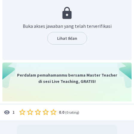
"
I am from
West Sumatera
.
" (Aku berasal dari Sumatera
Barat)
Dengan demikian, jawaban yang benar adalah C.
Buka akses jawaban yang telah terverifikasi
Lihat Iklan
Perdalam pemahamanmu bersama Master Teacher
di sesi Live Teaching, GRATIS!
0.0
1
(
0 rating
)