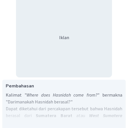
Iklan
Pembahasan
Kalimat "
Where does Hasnidah come from?
" bermakna
"Darimanakah Hasnidah berasal?"
Dapat diketahui dari percakapan tersebut bahwa Hasnidah
berasal dari
Sumatera Barat
atau
West Sumatera
sebagaimana disebutkan dalam dialog baris terakhir yaitu