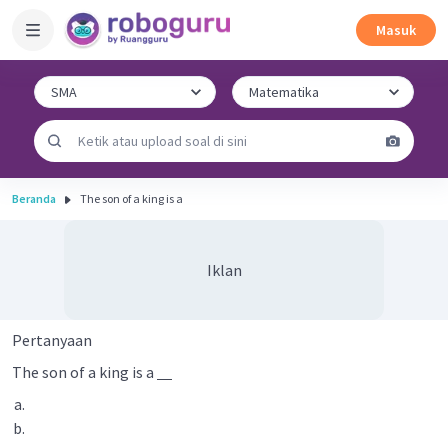
Masuk
Beranda
The son of a king is a
Iklan
Pertanyaan
The son of a king is a