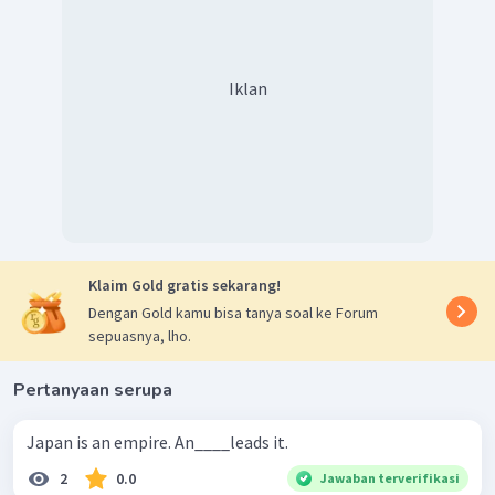
Iklan
Klaim Gold gratis sekarang!
Dengan Gold kamu bisa tanya soal ke Forum
sepuasnya, lho.
Pertanyaan serupa
Japan is an empire. An____leads it.
2
0.0
Jawaban terverifikasi