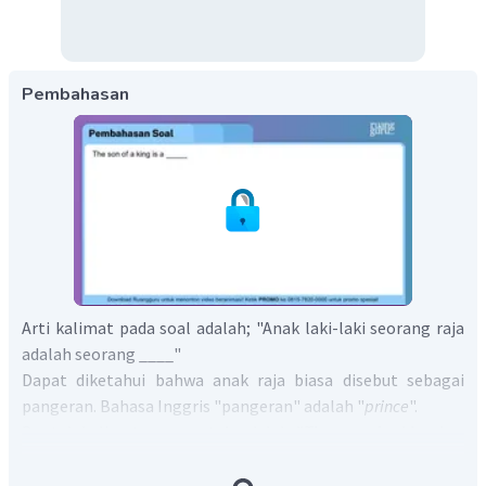
Pembahasan
Arti kalimat pada soal adalah; "Anak laki-laki seorang raja
adalah seorang ____"
Dapat diketahui bahwa anak raja biasa disebut sebagai
pangeran. Bahasa Inggris "pangeran" adalah "
prince
".
Bentuk kalimat secara utuh adalah "
The son of a king is a
prince
".
Jadi, jawabannya adalah,
prince
.