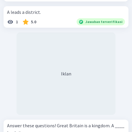
A leads a district.
1
5.0
Jawaban terverifikasi
Iklan
Answer these questions! Great Britain is a kingdom. A ____