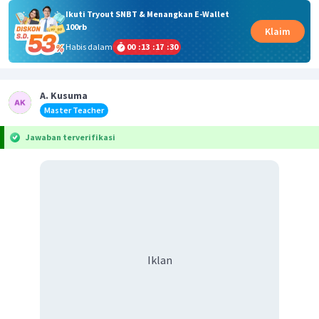
Ikuti Tryout SNBT & Menangkan E-Wallet
100rb
Klaim
Habis dalam
00
:
13
:
17
:
30
A. Kusuma
Master Teacher
Jawaban terverifikasi
Iklan